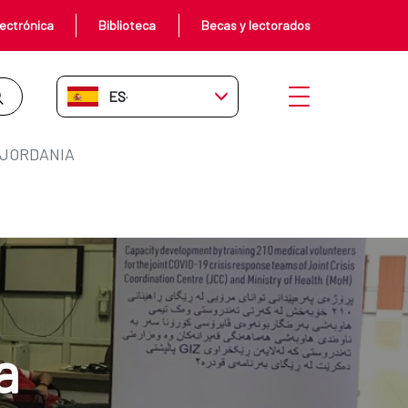
ectrónica
Biblioteca
Becas y lectorados
ES-ES
Abrir menú
 JORDANIA
a