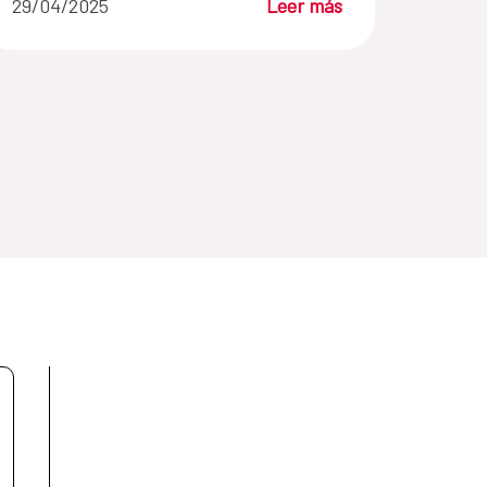
29/04/2025
Leer más
transmisibles