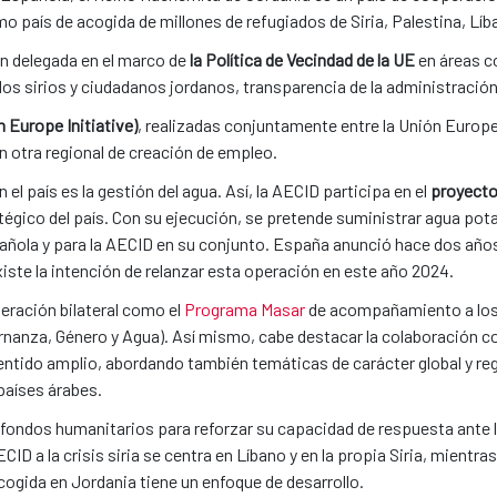
 país de acogida de millones de refugiados de Siria, Palestina, Líban
n delegada en el marco de
la Política de Vecindad de la UE
en áreas c
ados sirios y ciudadanos jordanos, transparencia de la administració
 Europe Initiative)
, realizadas conjuntamente entre la Unión Europ
en otra regional de creación de empleo.
el país es la gestión del agua. Así, la AECID participa en el
proyecto
tégico del país. Con su ejecución, se pretende suministrar agua pot
pañola y para la AECID en su conjunto. España anunció hace dos a
iste la intención de relanzar esta operación en este año 2024.
ración bilateral como el
Programa Masar
de acompañamiento a los
rnanza, Género y Agua). Así mismo, cabe destacar la colaboración c
sentido amplio, abordando también temáticas de carácter global y r
países árabes.
e fondos humanitarios para reforzar su capacidad de respuesta ante 
ECID a la crisis siria se centra en Líbano y en la propia Siria, mientr
cogida en Jordania tiene un enfoque de desarrollo.