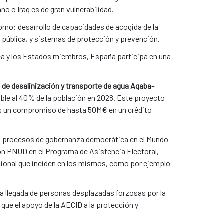
o o Iraq es de gran vulnerabilidad.
omo: desarrollo de capacidades de acogida de la
n pública, y sistemas de protección y prevención.
ea y los Estados miembros, España participa en una
 de desalinización y transporte de agua Aqaba-
able al 40% de la población en 2028. Este proyecto
ños un compromiso de hasta 50M€ en un crédito
 procesos de gobernanza democrática en el Mundo
on PNUD en el Programa de Asistencia Electoral,
egional que inciden en los mismos, como por ejemplo
la llegada de personas desplazadas forzosas por la
as que el apoyo de la AECID a la protección y