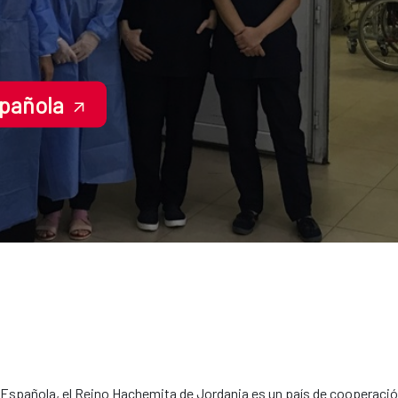
spañola
Española, el Reino Hachemita de Jordania es un país de cooperación 