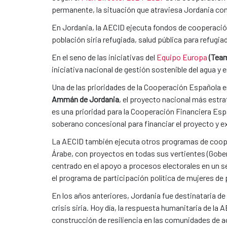
permanente, la situación que atraviesa Jordania como
En Jordania, la AECID ejecuta fondos de cooperació
población siria refugiada, salud pública para refugi
En el seno de las iniciativas del
Equipo Europa
(Team
iniciativa nacional de gestión sostenible del agua y 
Una de las prioridades de la Cooperación Española en 
Ammán de Jordania
, el proyecto nacional más estra
es una prioridad para la Cooperación Financiera Es
soberano concesional para financiar el proyecto y ex
La AECID también ejecuta otros programas de coope
Árabe, con proyectos en todas sus vertientes (Gobe
centrado en el apoyo a procesos electorales en un 
el programa de participación política de mujeres de 
En los años anteriores, Jordania fue destinataria d
crisis siria. Hoy día, la respuesta humanitaria de la A
construcción de resiliencia en las comunidades de a