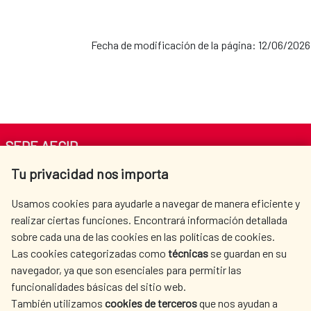
Fecha de modificación de la página: 12/06/2026
SEDE AECID
Tu privacidad nos importa
Av. Reyes Católicos 4 - 28040 Madrid
Tel. +34 900 20 30 54​​​​​​​
Usamos cookies para ayudarle a navegar de manera eficiente y
centro.informacion@aecid.es
realizar ciertas funciones. Encontrará información detallada
sobre cada una de las cookies en las políticas de cookies.
Las cookies categorizadas como
técnicas
se guardan en su
LA AECID
DÓNDE COOPERAMOS
navegador, ya que son esenciales para permitir las
ACCIÓN HUMANITARIA
SALA DE PRENSA
funcionalidades básicas del sitio web.
CULTURA Y CIENCIA
BIBLIOTECA
También utilizamos
cookies de terceros
que nos ayudan a