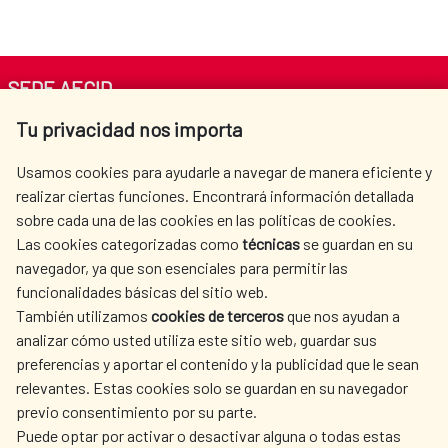
SEDE AECID
Tu privacidad nos importa
Av. Reyes Católicos 4 - 28040 Madrid
Tel. +34 900 20 30 54​​​​​​​
Usamos cookies para ayudarle a navegar de manera eficiente y
centro.informacion@aecid.es
realizar ciertas funciones. Encontrará información detallada
sobre cada una de las cookies en las políticas de cookies.
Las cookies categorizadas como
técnicas
se guardan en su
LA AECID
DÓNDE COOPERAMOS
navegador, ya que son esenciales para permitir las
ACCIÓN HUMANITARIA
SALA DE PRENSA
funcionalidades básicas del sitio web.
CULTURA Y CIENCIA
BIBLIOTECA
También utilizamos
cookies de terceros
que nos ayudan a
analizar cómo usted utiliza este sitio web, guardar sus
preferencias y aportar el contenido y la publicidad que le sean
relevantes. Estas cookies solo se guardan en su navegador
previo consentimiento por su parte.
Puede optar por activar o desactivar alguna o todas estas