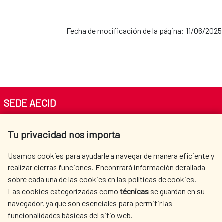
Fecha de modificación de la página: 11/06/2025
SEDE AECID
Av. Reyes Católicos 4 - 28040 Madrid
Tu privacidad nos importa
Tel. +34 900 20 30 54​​​​​​​
centro.informacion@aecid.es
Usamos cookies para ayudarle a navegar de manera eficiente y
realizar ciertas funciones. Encontrará información detallada
sobre cada una de las cookies en las políticas de cookies.
AECID
WHERE DO WE COOPERATE?
Las cookies categorizadas como
técnicas
se guardan en su
SPANISH HUMANITARIAN
PRESS ROOM
navegador, ya que son esenciales para permitir las
ACTION
funcionalidades básicas del sitio web.