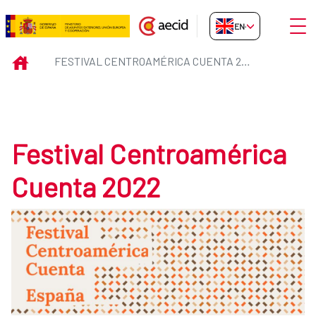
Skip to Main Content
Open
EN-GB
Festival Centroamérica Cuenta 
INICIO
FESTIVAL CENTROAMÉRICA CUENTA 2022
Festival Centroamérica
Cuenta 2022