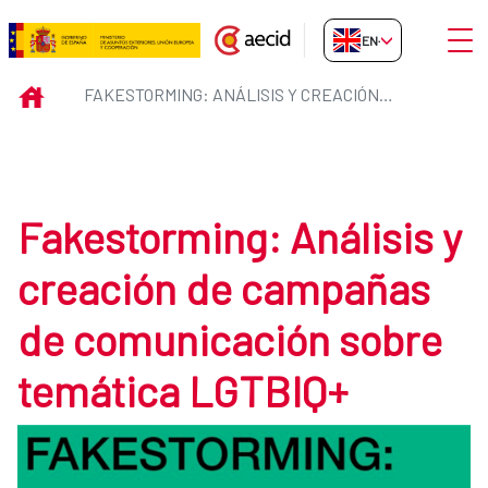
Skip to Main Content
Open
EN-GB
Fakestorming: Análisis y creac
INICIO
FAKESTORMING: ANÁLISIS Y CREACIÓN DE CAMPAÑAS DE COMUNICACIÓN SOBRE TEMÁTICA LGTBIQ+
Fakestorming: Análisis y
creación de campañas
de comunicación sobre
temática LGTBIQ+