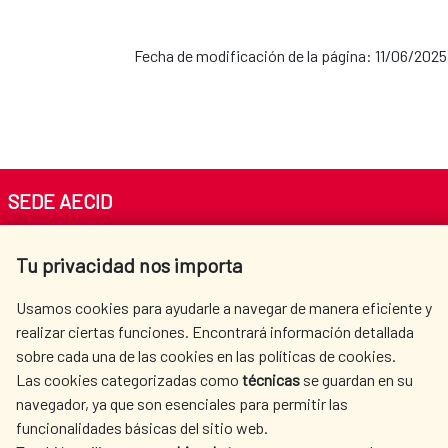
Fecha de modificación de la página: 11/06/2025
SEDE AECID
Av. Reyes Católicos 4 - 28040 Madrid
Tu privacidad nos importa
Tel. +34 900 20 30 54​​​​​​​
centro.informacion@aecid.es
Usamos cookies para ayudarle a navegar de manera eficiente y
realizar ciertas funciones. Encontrará información detallada
sobre cada una de las cookies en las políticas de cookies.
AECID
WHERE DO WE COOPERATE?
Las cookies categorizadas como
técnicas
se guardan en su
SPANISH HUMANITARIAN
PRESS ROOM
navegador, ya que son esenciales para permitir las
ACTION
funcionalidades básicas del sitio web.