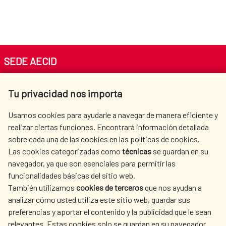
SEDE AECID
Av. Reyes Católicos 4 - 28040 Madrid
Tu privacidad nos importa
Tel. +34 900 20 30 54​​​​​​​
centro.informacion@aecid.es
Usamos cookies para ayudarle a navegar de manera eficiente y
realizar ciertas funciones. Encontrará información detallada
sobre cada una de las cookies en las políticas de cookies.
AECID
WHERE DO WE COOPERATE?
Las cookies categorizadas como
técnicas
se guardan en su
SPANISH HUMANITARIAN
PRESS ROOM
navegador, ya que son esenciales para permitir las
ACTION
funcionalidades básicas del sitio web.
CULTURE AND SCIENCE
LIBRARY
También utilizamos
cookies de terceros
que nos ayudan a
analizar cómo usted utiliza este sitio web, guardar sus
preferencias y aportar el contenido y la publicidad que le sean
relevantes. Estas cookies solo se guardan en su navegador