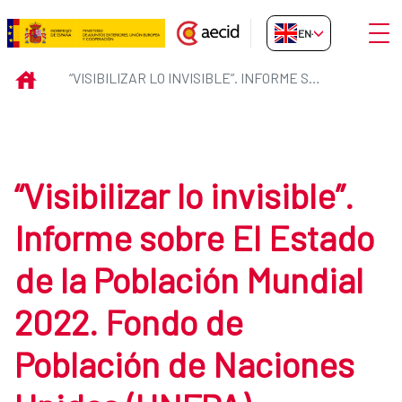
Skip to Main Content
Open
EN-GB
“Visibilizar lo invisible”. Info
INICIO
“VISIBILIZAR LO INVISIBLE”. INFORME SOBRE EL ESTADO DE LA POBLACIÓN MUNDIAL 2022. FONDO DE POBLACIÓN DE NACIONES UNIDAS (UNFPA)
“Visibilizar lo invisible”.
Informe sobre El Estado
de la Población Mundial
2022. Fondo de
Población de Naciones