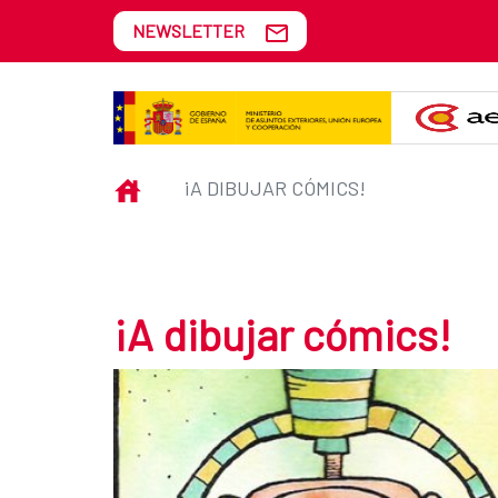
Skip to Main Content
NEWSLETTER
¡A dibujar cómics!
INICIO
¡A DIBUJAR CÓMICS!
¡A dibujar cómics!