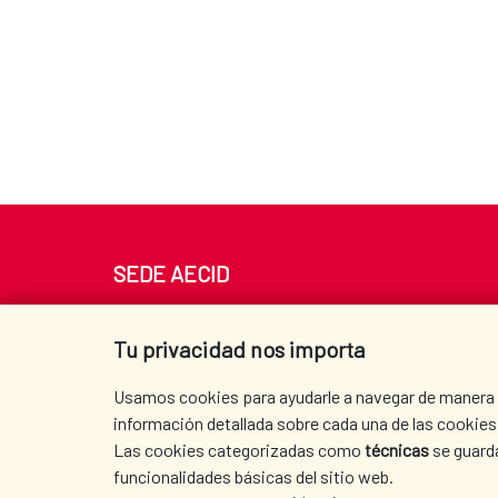
SEDE AECID
Av. Reyes Católicos 4 - 28040 Madrid
Tel. +34 900 20 30 54​​​​​​​
Tu privacidad nos importa
centro.informacion@aecid.es
Usamos cookies para ayudarle a navegar de manera ef
información detallada sobre cada una de las cookies 
Las cookies categorizadas como
técnicas
se guard
funcionalidades básicas del sitio web.