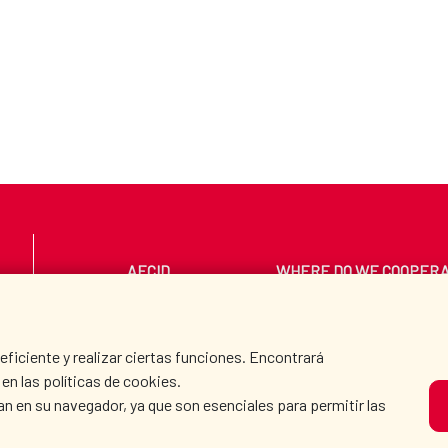
AECID
WHERE DO WE COOPER
PRESS ROOM
CULTURE AND SCIEN
iciente y realizar ciertas funciones. Encontrará
en las políticas de cookies.
an en su navegador, ya que son esenciales para permitir las
O