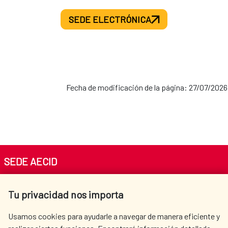
SEDE ELECTRÓNICA
Fecha de modificación de la página: 27/07/2026
SEDE AECID
Av. Reyes Católicos 4 - 28040 Madrid
Tu privacidad nos importa
Tel. +34 900 20 30 54​​​​​​​
centro.informacion@aecid.es
Usamos cookies para ayudarle a navegar de manera eficiente y