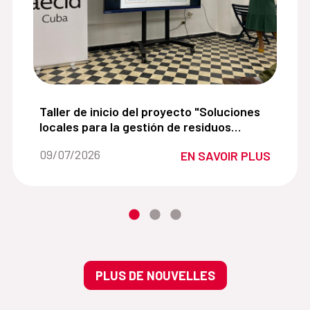
 de mayores del convento de Belén:
Taller de inicio del proyecto "Soluciones locales
Taller de inicio del proyecto "Soluciones
locales para la gestión de residuos
plásticos en la zona priorizada para la
Fecha de la noticia::
09/07/2026
EN SAVOIR PLUS
conservación de La Habana".
PLUS DE NOUVELLES