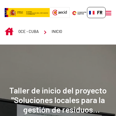
Saut au contenu principal
FR-FR
men
INICIO
OCE - CUBA
INICIO
Taller de inicio del proyecto
"Soluciones locales para la
gestión de residuos