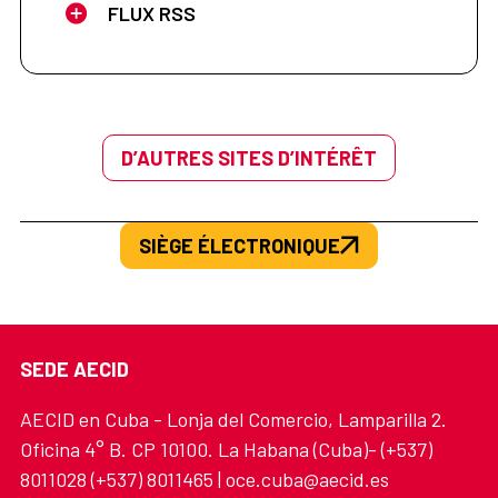
FLUX RSS
D’AUTRES SITES D’INTÉRÊT
SIÈGE ÉLECTRONIQUE
SEDE AECID
AECID en Cuba - Lonja del Comercio, Lamparilla 2.
Oficina 4° B. CP 10100. La Habana (Cuba)- (+537)
8011028 (+537) 8011465 | oce.cuba@aecid.es