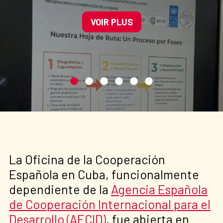
plásticos en la zona
priorizada para la
VOIR PLUS
conservación de La
Habana".
La Oficina de la Cooperación
Española en Cuba, funcionalmente
dependiente de la
Agencia Española
de Cooperación Internacional para el
Desarrollo (AECID)
, fue abierta en