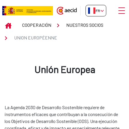
Saut au contenu principal
Ouvri
FR-FR
UNION EUROPÉENNE
INICIO
COOPERACIÓN
NUESTROS SOCIOS
UNION EUROPÉENNE
Unión Europea
La Agenda 2030 de Desarrollo Sostenible requiere de
instrumentos eficaces que contribuyan a la consecución de
los Objetivos de Desarrollo Sostenible (ODS). Una ejecución
coordinada, eficaz y de impacto es especialmente relevante