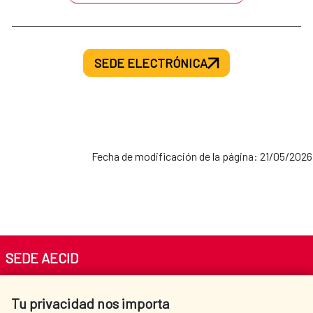
SEDE ELECTRÓNICA
Fecha de modificación de la página: 21/05/2026
SEDE AECID
Av. Reyes Católicos 4 - 28040 Madrid
Tu privacidad nos importa
Tel. +34 900 20 30 54​​​​​​​