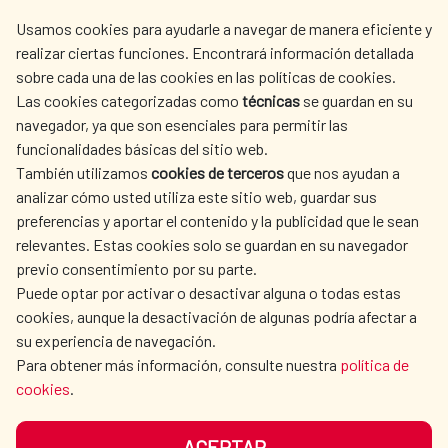
centro.informacion@aecid.es
Usamos cookies para ayudarle a navegar de manera eficiente y
realizar ciertas funciones. Encontrará información detallada
sobre cada una de las cookies en las políticas de cookies.
AECID
OÙ NOUS COOPÉRONS
Las cookies categorizadas como
técnicas
se guardan en su
L'ACTION HUMANITAIRE
SALLE DE PRESSE
navegador, ya que son esenciales para permitir las
ESPAGNOLE
funcionalidades básicas del sitio web.
CULTURE ET SCIENCE
BIBLIOTHÈQUE
También utilizamos
cookies de terceros
que nos ayudan a
analizar cómo usted utiliza este sitio web, guardar sus
preferencias y aportar el contenido y la publicidad que le sean
relevantes. Estas cookies solo se guardan en su navegador
previo consentimiento por su parte.
Puede optar por activar o desactivar alguna o todas estas
NOS RÉSEAUX SOCIAUX
cookies, aunque la desactivación de algunas podría afectar a
su experiencia de navegación.
Para obtener más información, consulte nuestra
política de
cookies
.
ACEPTAR