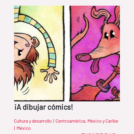
¡A dibujar cómics!
Cultura y desarrollo
|
Centroamérica, México y Caribe
|
México