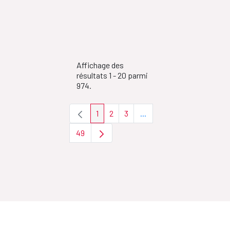
Affichage des
résultats 1 - 20 parmi
974.
1
2
3
...
Page
Page
Page
Pages intermédiaires Util
49
Page