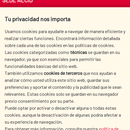
SEDE AECID
Av. Reyes Católicos 4 - 28040 Madrid
Tu privacidad nos importa
Tel. +34 900 20 30 54​​​​​​​
centro.informacion@aecid.es
Usamos cookies para ayudarle a navegar de manera eficiente y
realizar ciertas funciones. Encontrará información detallada
sobre cada una de las cookies en las políticas de cookies.
AECID
OÙ NOUS COOPÉRONS
Las cookies categorizadas como
técnicas
se guardan en su
L'ACTION HUMANITAIRE
SALLE DE PRESSE
navegador, ya que son esenciales para permitir las
ESPAGNOLE
funcionalidades básicas del sitio web.
CULTURE ET SCIENCE
BIBLIOTHÈQUE
También utilizamos
cookies de terceros
que nos ayudan a
analizar cómo usted utiliza este sitio web, guardar sus
preferencias y aportar el contenido y la publicidad que le sean
relevantes. Estas cookies solo se guardan en su navegador
previo consentimiento por su parte.
Puede optar por activar o desactivar alguna o todas estas
NOS RÉSEAUX SOCIAUX
cookies, aunque la desactivación de algunas podría afectar a
su experiencia de navegación.
Para obtener más información, consulte nuestra
política de