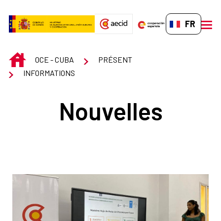
Saut au contenu principal
FR-FR
men
INICIO
OCE - CUBA
PRÉSENT
INFORMATIONS
Nouvelles