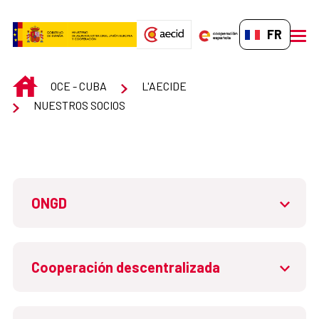
Saut au contenu principal
FR-FR
men
INICIO
OCE - CUBA
L'AECIDE
NUESTROS SOCIOS
ONGD
Cooperación descentralizada