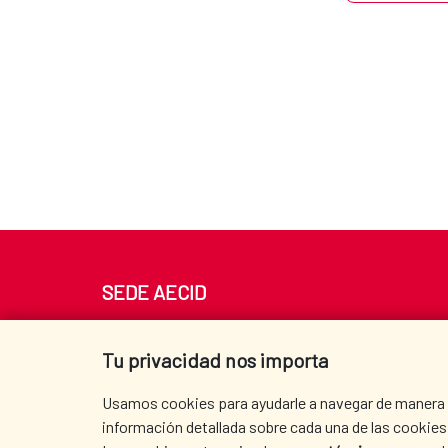
SEDE AECID
Av. Reyes Católicos 4 - 28040 Madrid
Tel. +34 900 20 30 54​​​​​​​
Tu privacidad nos importa
centro.informacion@aecid.es
Usamos cookies para ayudarle a navegar de manera ef
información detallada sobre cada una de las cookies 