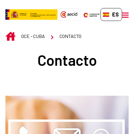
Saltar al contenido principal
ES-ES
men
INICIO
OCE - CUBA
CONTACTO
Contacto