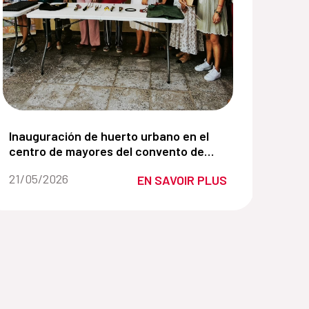
 priorizada para la conservación de La Habana".:
compostaje. Proyecto de innovación Universidad de Vig
Inauguración de huerto urbano en el centro de mayore
Inauguración de huerto urbano en el
centro de mayores del convento de
Belén
Fecha de la noticia::
21/05/2026
EN SAVOIR PLUS