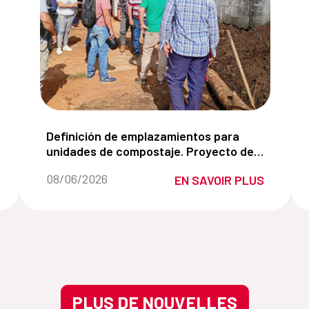
 locales para la gestión de residuos plásticos en la zona
Definición de emplazamientos para unidades de 
Definición de emplazamientos para
unidades de compostaje. Proyecto de
innovación Universidad de Vigo.
Fecha de la noticia::
08/06/2026
EN SAVOIR PLUS
PLUS DE NOUVELLES