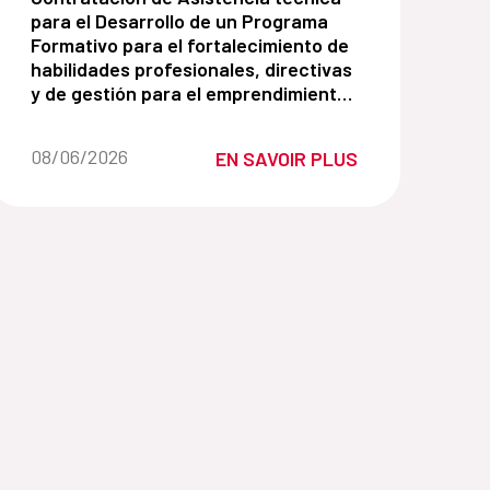
para el Desarrollo de un Programa
Formativo para el fortalecimiento de
habilidades profesionales, directivas
y de gestión para el emprendimiento
dirigido a mujeres en el sector
agropecuario y azucarero.
Fecha de la noticia::
08/06/2026
EN SAVOIR PLUS