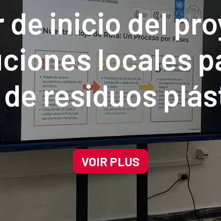
r de inicio del pr
ciones locales p
 de residuos plás
ona priorizada pa
rvación de La Ha
VOIR PLUS