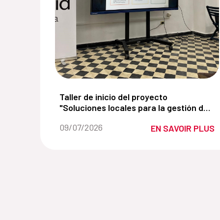
Taller de inicio del proyecto "Soluciones
Taller de inicio del proyecto
"Soluciones locales para la gestión de
residuos plásticos en la zona priorizada
Fecha de la noticia::
09/07/2026
EN SAVOIR PLUS
para la conservación de La Habana".