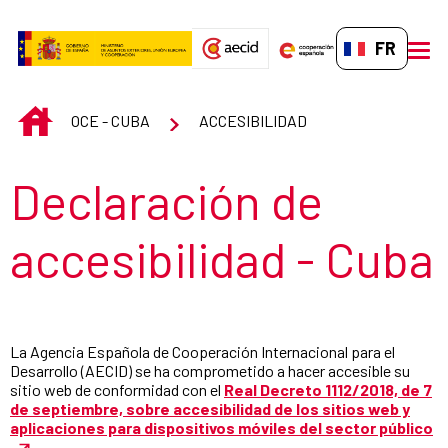
Saut au contenu principal
FR-FR
men
INICIO
OCE - CUBA
ACCESIBILIDAD
Título de la sección
Declaración de
accesibilidad - Cuba
La Agencia Española de Cooperación Internacional para el
Desarrollo (AECID) se ha comprometido a hacer accesible su
sitio web de conformidad con el
Real Decreto 1112/2018, de 7
de septiembre, sobre accesibilidad de los sitios web y
aplicaciones para dispositivos móviles del sector público
.