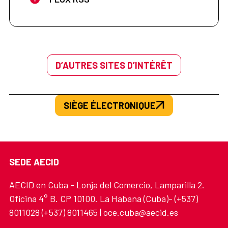
D’AUTRES SITES D’INTÉRÊT
SIÈGE ÉLECTRONIQUE
SEDE AECID
AECID en Cuba - Lonja del Comercio, Lamparilla 2.
Oficina 4° B. CP 10100. La Habana (Cuba)- (+537)
8011028 (+537) 8011465 | oce.cuba@aecid.es