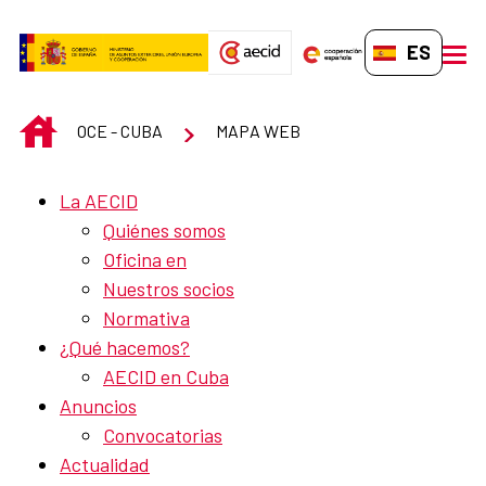
Saltar al contenido principal
ES-ES
men
INICIO
OCE - CUBA
MAPA WEB
La AECID
Quiénes somos
Oficina en
Nuestros socios
Normativa
¿Qué hacemos?
AECID en Cuba
Anuncios
Convocatorias
Actualidad