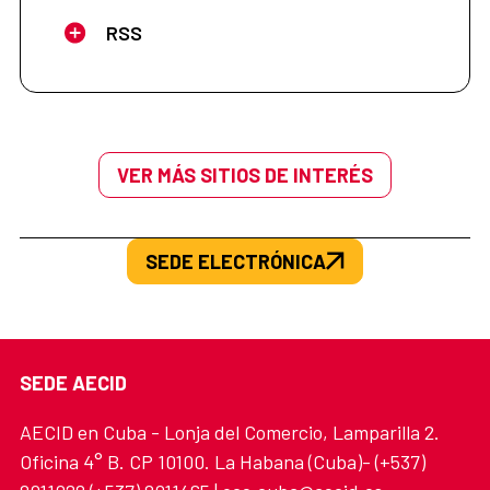
RSS
VER MÁS SITIOS DE INTERÉS
SEDE ELECTRÓNICA
SEDE AECID
AECID en Cuba - Lonja del Comercio, Lamparilla 2.
Oficina 4° B. CP 10100. La Habana (Cuba)- (+537)