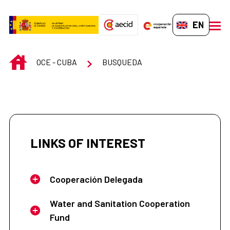
Skip to Main Content
EN-GB
men
INICIO
OCE - CUBA
BUSQUEDA
LINKS OF INTEREST
Cooperación Delegada
Water and Sanitation Cooperation
Fund