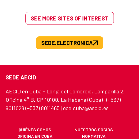
SEE MORE SITES OF INTEREST
SEDE.ELECTRONICA
SEDE AECID
AECID en Cuba - Lonja del Comercio, Lamparilla 2.
Oficina 4° B. CP 10100. La Habana (Cuba)- (+537)
8011028 (+537) 8011465 | oce.cuba@aecid.es
QUIÉNES SOMOS
NUESTROS SOCIOS
OFICINA EN CUBA
NORMATIVA