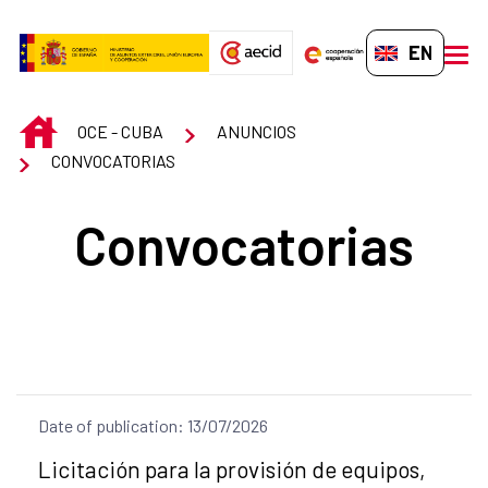
Skip to Main Content
EN-GB
men
INICIO
OCE - CUBA
ANUNCIOS
CONVOCATORIAS
Convocatorias
Date of publication: 13/07/2026
Title of the announcement:
Licitación para la provisión de equipos,