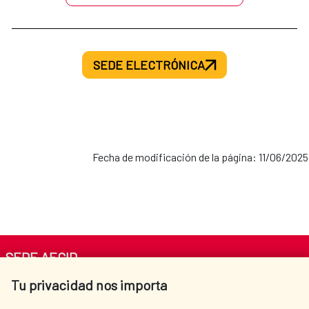
SEDE ELECTRÓNICA
Fecha de modificación de la página: 11/06/2025
SEDE AECID
Tu privacidad nos importa
Av. Reyes Católicos 4 - 28040 Madrid
Tel. +34 900 20 30 54​​​​​​​