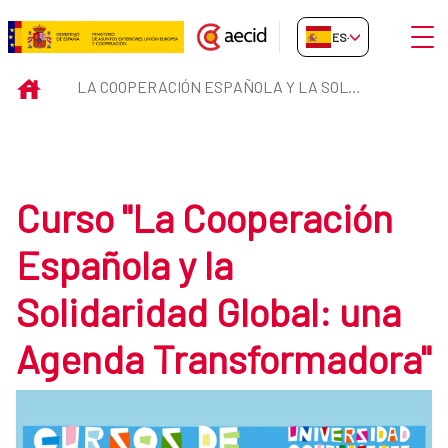
Saltar al contenido principal
Abrir
ES-ES
La Cooperación Española y la So
INICIO
LA COOPERACIÓN ESPAÑOLA Y LA SOLIDARIDAD GLOBAL: UNA AGENDA TRANSFORMADORA
Curso "La Cooperación
Española y la
Solidaridad Global: una
Agenda Transformadora"