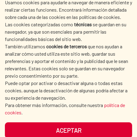
Usamos cookies para ayudarle a navegar de manera eficiente y
centro.informacion@aecid.es
realizar ciertas funciones. Encontrará información detallada
sobre cada una de las cookies en las políticas de cookies.
Las cookies categorizadas como
técnicas
se guardan en su
LA AECID
DÓNDE COOPERAMOS
navegador, ya que son esenciales para permitir las
ACCIÓN HUMANITARIA
SALA DE PRENSA
funcionalidades básicas del sitio web.
También utilizamos
CULTURA Y CIENCIA
cookies de terceros
que nos ayudan a
BIBLIOTECA
analizar cómo usted utiliza este sitio web, guardar sus
preferencias y aportar el contenido y la publicidad que le sean
relevantes. Estas cookies solo se guardan en su navegador
previo consentimiento por su parte.
Puede optar por activar o desactivar alguna o todas estas
NUESTRAS REDES SOCIALES
cookies, aunque la desactivación de algunas podría afectar a
su experiencia de navegación.
Para obtener más información, consulte nuestra
política de
cookies
.
ACEPTAR
AVISO LEGAL
PROTECCIÓN DE DATOS