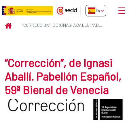
Saltar al contenido principal
Abrir
ES-ES
“Corrección”, de Ignasi Aballí. P
INICIO
“CORRECCIÓN”, DE IGNASI ABALLÍ. PABELLÓN ESPAÑOL, 59ª BIENAL DE VENECIA
“Corrección”, de Ignasi
Aballí. Pabellón Español,
59ª Bienal de Venecia