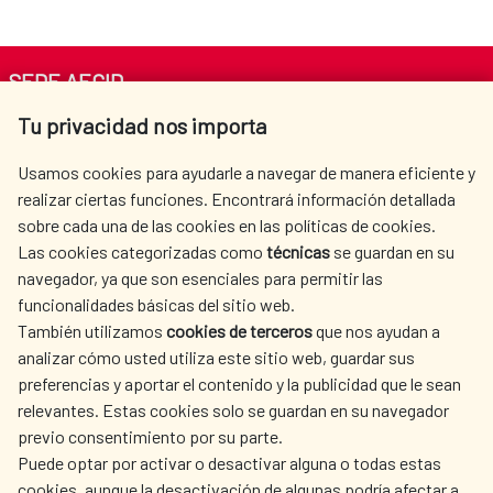
SEDE AECID
Tu privacidad nos importa
Av. Reyes Católicos 4 - 28040 Madrid
Tel. +34 900 20 30 54​​​​​​​
Usamos cookies para ayudarle a navegar de manera eficiente y
centro.informacion@aecid.es
realizar ciertas funciones. Encontrará información detallada
sobre cada una de las cookies en las políticas de cookies.
Las cookies categorizadas como
técnicas
se guardan en su
LA AECID
DÓNDE COOPERAMOS
navegador, ya que son esenciales para permitir las
ACCIÓN HUMANITARIA
SALA DE PRENSA
funcionalidades básicas del sitio web.
CULTURA Y CIENCIA
BIBLIOTECA
También utilizamos
cookies de terceros
que nos ayudan a
analizar cómo usted utiliza este sitio web, guardar sus
preferencias y aportar el contenido y la publicidad que le sean
relevantes. Estas cookies solo se guardan en su navegador
previo consentimiento por su parte.
Puede optar por activar o desactivar alguna o todas estas
NUESTRAS REDES SOCIALES
cookies, aunque la desactivación de algunas podría afectar a