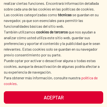
realizar ciertas funciones. Encontrará información detallada
sobre cada una de las cookies en las políticas de cookies.
Las cookies categorizadas como
técnicas
se guardan en su
LA AECID
DÓNDE COOPERAMOS
navegador, ya que son esenciales para permitir las
ACCIÓN HUMANITARIA
SALA DE PRENSA
funcionalidades básicas del sitio web.
CULTURA Y CIENCIA
BIBLIOTECA
También utilizamos
cookies de terceros
que nos ayudan a
analizar cómo usted utiliza este sitio web, guardar sus
preferencias y aportar el contenido y la publicidad que le sean
relevantes. Estas cookies solo se guardan en su navegador
previo consentimiento por su parte.
Puede optar por activar o desactivar alguna o todas estas
NUESTRAS REDES SOCIALES
cookies, aunque la desactivación de algunas podría afectar a
su experiencia de navegación.
Para obtener más información, consulte nuestra
política de
cookies
.
ACEPTAR
AVISO LEGAL
PROTECCIÓN DE DATOS