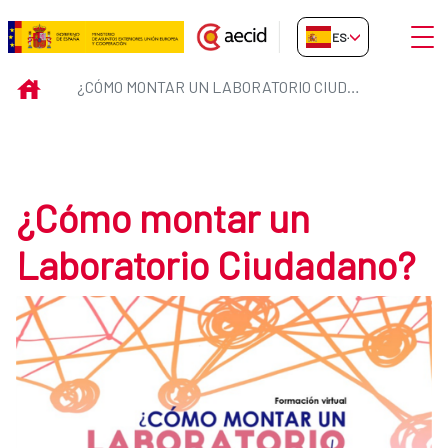
Saltar al contenido principal
Abrir
ES-ES
¿Cómo montar un Laboratorio C
INICIO
¿CÓMO MONTAR UN LABORATORIO CIUDADANO?
¿Cómo montar un
Laboratorio Ciudadano?