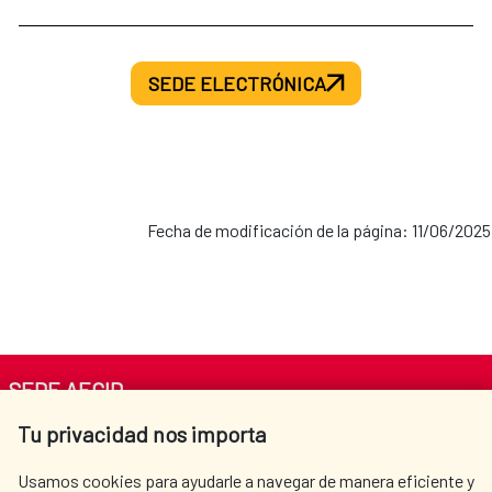
SEDE ELECTRÓNICA
Fecha de modificación de la página: 11/06/2025
SEDE AECID
Tu privacidad nos importa
Av. Reyes Católicos 4 - 28040 Madrid
Tel. +34 900 20 30 54​​​​​​​
Usamos cookies para ayudarle a navegar de manera eficiente y
centro.informacion@aecid.es