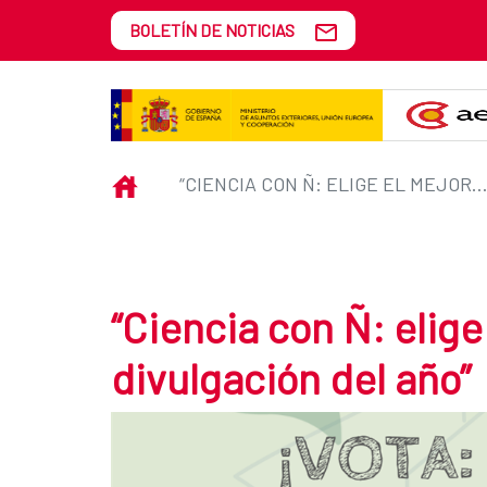
Saltar al contenido principal
BOLETÍN DE NOTICIAS
“Ciencia con Ñ: elige el mejor lib
INICIO
“CIENCIA CON Ñ: ELIGE EL MEJOR LIBRO DE DIVULGACIÓN DEL 
“Ciencia con Ñ: elige
divulgación del año”