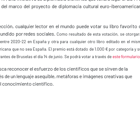
o del marco del proyecto de diplomacia cultural euro-iberoamerica
lección, cualquier lector en el mundo puede votar su libro favorito 
fundido por redes sociales.
Como resultado de esta votación, se otorgar
entre 2020-22 en España y otra para cualquier otro libro editado en el mis
ricana que no sea España. El premio está dotado de 1.000 € por categoría y 
antes de Bruselas el día 14 de junio.
Se podrá votar a través de
este formulario
ca reconocer el esfuerzo de los científicos que se sirven de la
avés de un lenguaje asequible, metáforas e imágenes creativas que
el conocimiento científico.