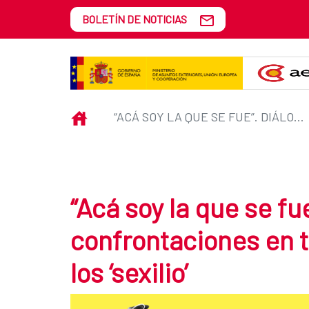
Saltar al contenido principal
BOLETÍN DE NOTICIAS
“Acá soy la que se fue”. Diálogos y
INICIO
“ACÁ SOY LA QUE SE FUE”. DIÁLOGOS Y CONFRONTACIONES EN TORNO A LAS DIÁSPORAS ‘CUIR’ Y LOS ‘SEXILIO’
“Acá soy la que se fu
confrontaciones en to
los ‘sexilio’