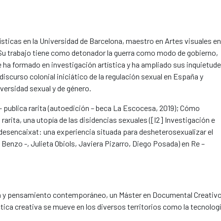
ticas en la Universidad de Barcelona, maestro en Artes visuales en
. Su trabajo tiene como detonador la guerra como modo de gobierno,
e ha formado en investigación artística y ha ampliado sus inquietud
scurso colonial iniciático de la regulación sexual en España y
versidad sexual y de género.
– publica rarita (autoedición – beca La Escocesa, 2019); Cómo
ca rarita, una utopía de las disidencias sexuales ([I2] Investigación e
u desencaixat: una experiencia situada para desheterosexualizar el
 Benzo -, Julieta Obiols, Javiera Pizarro, Diego Posada) en Re –
ca y pensamiento contemporáneo, un Máster en Documental Creativo
ca creativa se mueve en los diversos territorios como la tecnologí