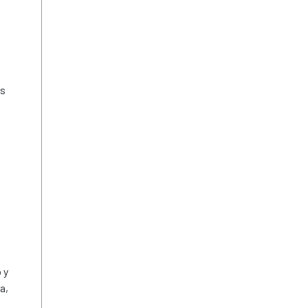
es
 y
a,