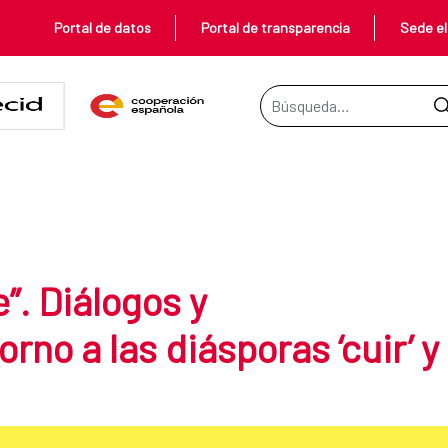
Portal de datos
Portal de transparencia
Sede el
Barra de búsqueda
 confrontaciones en torno a las diá
e”. Diálogos y
rno a las diásporas ‘cuir’ y