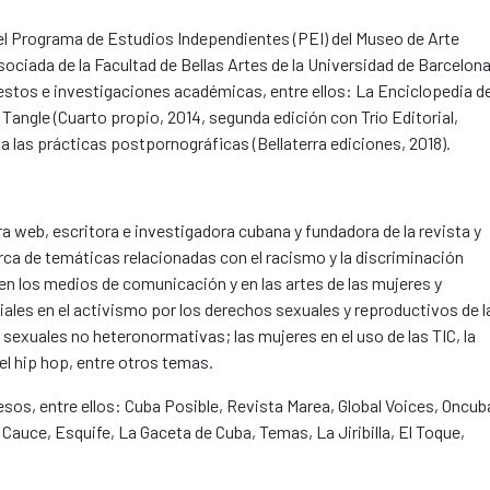
el Programa de Estudios Independientes (PEI) del Museo de Arte
iada de la Facultad de Bellas Artes de la Universidad de Barcelona
iestos e investigaciones académicas, entre ellos: La Enciclopedia de
Tangle (Cuarto propio, 2014, segunda edición con Trío Editorial,
 a las prácticas postpornográficas (Bellaterra ediciones, 2018).
a web, escritora e investigadora cubana y fundadora de la revista y
ca de temáticas relacionadas con el racismo y la discriminación
 en los medios de comunicación y en las artes de las mujeres y
iales en el activismo por los derechos sexuales y reproductivos de l
sexuales no heteronormativas; las mujeres en el uso de las TIC, la
 el hip hop, entre otros temas.
os, entre ellos: Cuba Posible, Revista Marea, Global Voices, Oncub
auce, Esquife, La Gaceta de Cuba, Temas, La Jiribilla, El Toque,