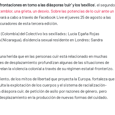
rontaciones en torno a las diásporas ‘cuir’ y los ‘sexilios
’, el segundo
emblor, una grieta, un desvío. Sobre las potencias de lo cuir ante un
evará a cabo a través de Facebook Live el jueves 25 de agosto a las
 curadores de esta tercera edición.
(Colombia) del Colectivo lxs sexiliadxs; Lucía Egaña Rojas
a (Nicaragua), disidencia sexual residente en Londres; Sandra
.
e una herida que en las personas cuir está relacionado en muchas
es de desplazamiento profundizan algunas de las situaciones de
elan la violencia colonial a través de su régimen estatal-fronterizo.
ento, de los mitos de libertad que proyecta la Europa, fortaleza que
lta la explotación de los cuerpos y el sistema de racialización-
 diáspora cuir, de petición de asilo por razones de género, pero
el desplazamiento en la producción de nuevas formas del cuidado.