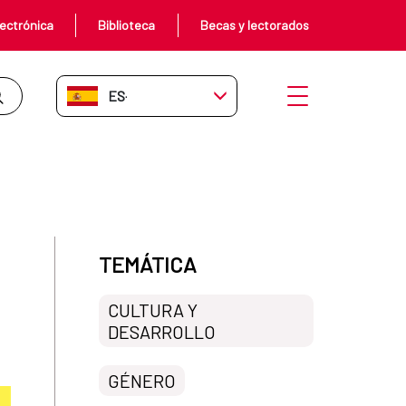
ectrónica
Biblioteca
Becas y lectorados
ES-ES
Abrir menú
sporas ‘cuir’ y los ‘sexilio’
TEMÁTICA
CULTURA Y
DESARROLLO
GÉNERO