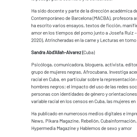
Ha sido docente y parte de la dirección académica d
Contemporáneo de Barcelona (MACBA), profesora asoc
ha escrito varios ensayos, textos de ficción, manif
amor en los tiempos del porno junto a Josefa Ruiz – 
2020), Atrincheradas en la carne y Lecturas en torno
Sandra Abd’Allah-Alvarez (
Cuba)
Psicóloga, comunicadora, bloguera, activista, editor
grupo de mujeres negras, Afrocubana. Investiga acer
racial en Cuba, en particular sobre la representación
hombres negros; el impacto del uso de las redes soc
personas con identidades de género y orientaciones 
variable racial en los censos en Cuba, las mujeres en
Ha publicado en numerosos medios digitales e impres
News, Pikara Magazine, Rebelión, Cubainformación, C
Hypermedia Magazine y Hablemos de sexo y amor