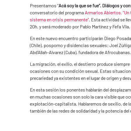
Presentamos “
Acá soy la que se fue”. Diálogos y conf
conversatorio del programa
Armarios Abiertos. “Un t
sistema en crisis permanente”
. Esta actividad se ll
20h. y será moderado por Pablo Martínez y Fefa Vila,
En este nuevo encuentro participarán Diego Posada 
(Chile), posporno y disidencias sexuales; Joel Zúñig
Abd’Allah-Alvarez (Cuba), fundadora de Afrocubanas
La migración, el exilio, el destierro produce siempr
ocasiones con su condición sexual. Estas situacion
precariedad ya existentes en el lugar de origen y desv
En esta sesión los ponentes hablarán del desplazami
en muchas ocasiones son solo la cara visible que ocu
explotación-capitalista. Hablaremos de sexilio, de la
también de las redes de solidaridad y la potencia d