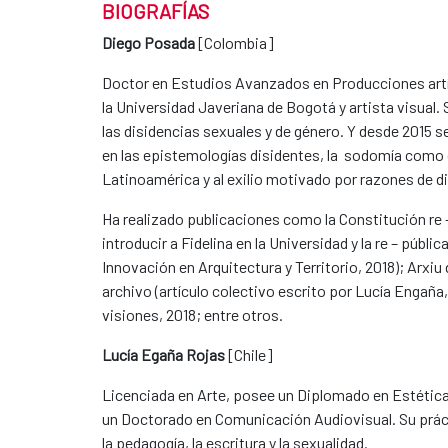
BIOGRAFÍAS
Diego Posada
[Colombia]
Doctor en Estudios Avanzados en Producciones artís
la Universidad Javeriana de Bogotá y artista visual
las disidencias sexuales y de género. Y desde 2015 s
en las epistemologías disidentes, la sodomía como di
Latinoamérica y al exilio motivado por razones de di
Ha realizado publicaciones como la Constitución re 
introducir a Fidelina en la Universidad y la re – públi
Innovación en Arquitectura y Territorio, 2018); Arxi
archivo (artículo colectivo escrito por Lucía Engaña,
visiones, 2018; entre otros.
Lucía Egaña Rojas
[Chile]
Licenciada en Arte, posee un Diplomado en Estéti
un Doctorado en Comunicación Audiovisual. Su prácti
la pedagogía, la escritura y la sexualidad.