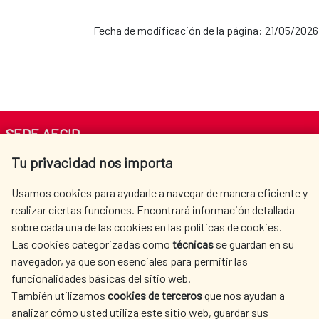
Fecha de modificación de la página: 21/05/2026
SEDE AECID
Tu privacidad nos importa
Av. Reyes Católicos 4 - 28040 Madrid
Tel. +34 900 20 30 54​​​​​​​
Usamos cookies para ayudarle a navegar de manera eficiente y
centro.informacion@aecid.es
realizar ciertas funciones. Encontrará información detallada
sobre cada una de las cookies en las políticas de cookies.
Las cookies categorizadas como
técnicas
se guardan en su
LA AECID
DÓNDE COOPERAMOS
navegador, ya que son esenciales para permitir las
ACCIÓN HUMANITARIA
SALA DE PRENSA
funcionalidades básicas del sitio web.
CULTURA Y CIENCIA
BIBLIOTECA
También utilizamos
cookies de terceros
que nos ayudan a
analizar cómo usted utiliza este sitio web, guardar sus