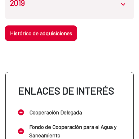
2019
Enero
abrir.des
Mayo
Marzo
Mayo
Febrero
Julio
Histórico de adquisiciones
Abril
Enero
Junio
Marzo - septiembre
Agosto
Mayo
Febrero
Julio
Octubre
Septiembre
Junio
Marzo
Agosto
ENLACES DE INTERÉS
Noviembre
Octubre
Julio
Abril
Septiembre
Cooperación Delegada
Diciembre
Noviembre
Agosto
Fondo de Cooperación para el Agua y
Mayo
Octubre
Saneamiento
Diciembre