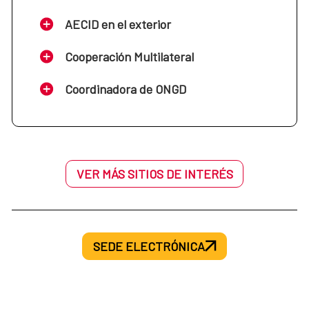
Septiembre
AECID en el exterior
Junio
Noviembre
Cooperación Multilateral
Octubre
Julio - agosto
Diciembre
Coordinadora de ONGD
Noviembre
Septiembre
Diciembre
VER MÁS SITIOS DE INTERÉS
Octubre
Noviembre
SEDE ELECTRÓNICA
Diciembre