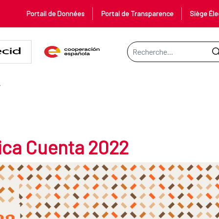
Portail de Données
Portal de Transparence
Siège Éle
Barre de recherche
2022
TA 2022
ica Cuenta 2022