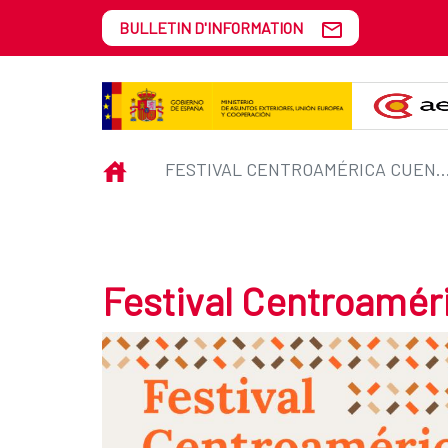
Saut au contenu principal
BULLETIN D'INFORMATION
Festival Centroamérica Cuenta 
INICIO
FESTIVAL CENTROAMÉRICA CUEN
Festival Centroamér