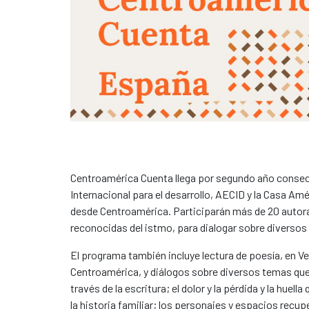
Centroamérica Cuenta llega por segundo año consec
Internacional para el desarrollo, AECID y la Casa Amér
desde Centroamérica. Participarán más de 20 autora
reconocidas del istmo, para dialogar sobre diversos
El programa también incluye lectura de poesía, en V
Centroamérica, y diálogos sobre diversos temas que
través de la escritura; el dolor y la pérdida y la huel
la historia familiar; los personajes y espacios recup