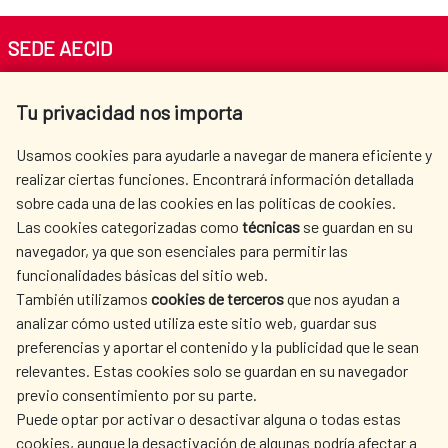
SEDE AECID
Av. Reyes Católicos 4 - 28040 Madrid
Tu privacidad nos importa
Tel. +34 900 20 30 54​​​​​​​
centro.informacion@aecid.es
Usamos cookies para ayudarle a navegar de manera eficiente y
realizar ciertas funciones. Encontrará información detallada
sobre cada una de las cookies en las políticas de cookies.
AECID
OÙ NOUS COOPÉRONS
Las cookies categorizadas como
técnicas
se guardan en su
L'ACTION HUMANITAIRE
SALLE DE PRESSE
navegador, ya que son esenciales para permitir las
ESPAGNOLE
funcionalidades básicas del sitio web.
CULTURE ET SCIENCE
BIBLIOTHÈQUE
También utilizamos
cookies de terceros
que nos ayudan a
analizar cómo usted utiliza este sitio web, guardar sus
preferencias y aportar el contenido y la publicidad que le sean
relevantes. Estas cookies solo se guardan en su navegador
previo consentimiento por su parte.
Puede optar por activar o desactivar alguna o todas estas
NOS RÉSEAUX SOCIAUX
cookies, aunque la desactivación de algunas podría afectar a