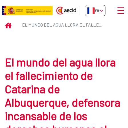
Saut au contenu principal
Ouvri
FR-FR
El mundo del agua llora el falle
INICIO
EL MUNDO DEL AGUA LLORA EL FALLECIMIENTO DE CATARINA DE ALBUQUERQUE, DEFENSORA INCANSABLE DE LOS DERECHOS HUMANOS AL AGUA Y AL SANEAMIENTO.
El mundo del agua llora
el fallecimiento de
Catarina de
Albuquerque, defensora
incansable de los