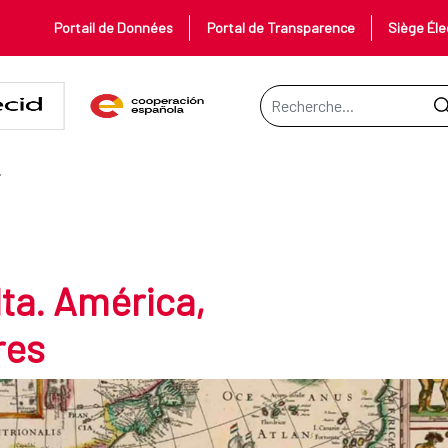
Portail de Données
Portal de Transparence
Siège Éle
Barre de recherche
, independientes y libres
TES Y LIBRES
lta. América,
res