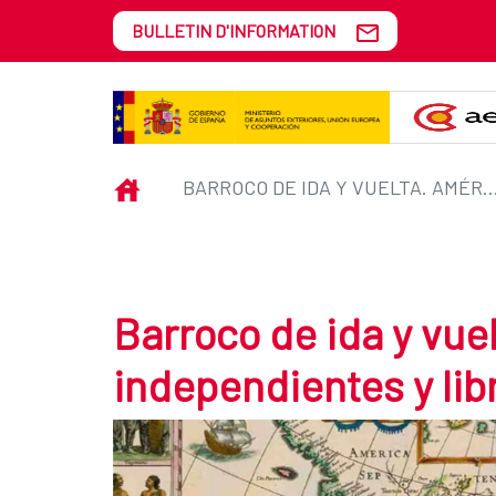
Saut au contenu principal
BULLETIN D'INFORMATION
Barroco de ida y vuelta. América
INICIO
BARROCO DE IDA Y VUELTA. AMÉRICA, INDEPENDIEN
Barroco de ida y vue
independientes y lib