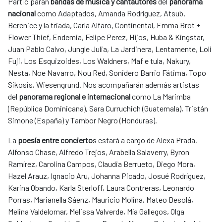
Participarán
bandas de música y cantautores
del
panorama
nacional
como Adaptados, Amanda Rodríguez, Atsub,
Berenice y la triada, Carla Alfaro, Continental, Emma Brot +
Flower Thief, Endemia, Felipe Perez, Hijos, Huba & Kingstar,
Juan Pablo Calvo, Jungle Julia, La Jardinera, Lentamente, Loli
Fuji, Los Esquizoides, Los Waldners, Maf e tula, Nakury,
Nesta, Noe Navarro, Nou Red, Sonidero Barrio Fátima, Topo
Sikosis, Wiesengrund. Nos acompañarán además artistas
del
panorama regional e internacional
como La Marimba
(República Dominicana), Sara Curruchich (Guatemala), Tristán
Simone (España) y Tambor Negro (Honduras).
La
poesía entre concierto
s estará a cargo de Alexa Prada,
Alfonso Chase, Alfredo Trejos, Arabella Salaverry, Byron
Ramírez, Carolina Campos, Claudia Berrueto, Diego Mora,
Hazel Arauz, Ignacio Aru, Johanna Picado, Josué Rodríguez,
Karina Obando, Karla Sterloff, Laura Contreras, Leonardo
Porras, Marianella Sáenz, Mauricio Molina, Mateo Desolá,
Melina Valdelomar, Melissa Valverde, Mía Gallegos, Olga