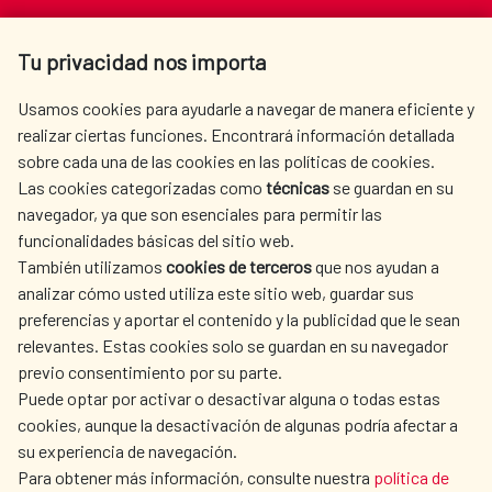
Av. Reyes Católicos 4 - 28040 Madrid
Tu privacidad nos importa
Tel. +34 900 20 30 54​​​​​​​
centro.informacion@aecid.es
Usamos cookies para ayudarle a navegar de manera eficiente y
realizar ciertas funciones. Encontrará información detallada
sobre cada una de las cookies en las políticas de cookies.
AECID
OÙ NOUS COOPÉRONS
Las cookies categorizadas como
técnicas
se guardan en su
L'ACTION HUMANITAIRE
SALLE DE PRESSE
navegador, ya que son esenciales para permitir las
ESPAGNOLE
funcionalidades básicas del sitio web.
CULTURE ET SCIENCE
BIBLIOTHÈQUE
También utilizamos
cookies de terceros
que nos ayudan a
analizar cómo usted utiliza este sitio web, guardar sus
preferencias y aportar el contenido y la publicidad que le sean
relevantes. Estas cookies solo se guardan en su navegador
previo consentimiento por su parte.
Puede optar por activar o desactivar alguna o todas estas
NOS RÉSEAUX SOCIAUX
cookies, aunque la desactivación de algunas podría afectar a
su experiencia de navegación.
Para obtener más información, consulte nuestra
política de