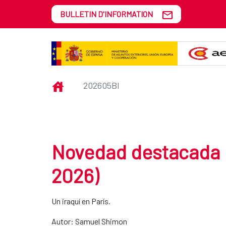
Saut au contenu principal
BULLETIN D'INFORMATION
202605bi
INICIO
202605BI
Novedad destacada B
2026)
Un iraquí en París.
Autor: Samuel Shimon