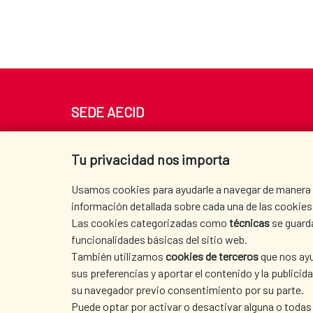
SEDE AECID
Av. Reyes Católicos 4 - 28040 Madrid
Tel. +34 900 20 30 54​​​​​​​
Tu privacidad nos importa
centro.informacion@aecid.es
Usamos cookies para ayudarle a navegar de manera ef
información detallada sobre cada una de las cookies 
Las cookies categorizadas como
técnicas
se guard
funcionalidades básicas del sitio web.
También utilizamos
cookies de terceros
que nos ayu
sus preferencias y aportar el contenido y la publici
su navegador previo consentimiento por su parte.
Puede optar por activar o desactivar alguna o todas