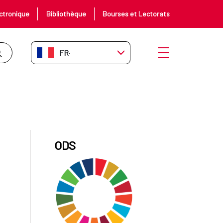
ctronique
Bibliothèque
Bourses et Lectorats
FR-FR
Ouvrir le menu
ODS