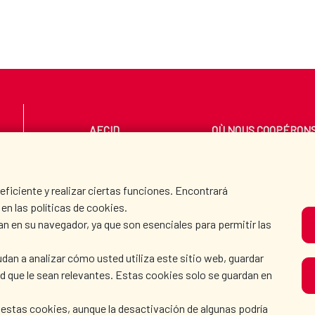
AECID
OÙ NOUS COOPÉRON
SALLE DE PRESSE
CULTURE ET SCIENC
iciente y realizar ciertas funciones. Encontrará
en las políticas de cookies.
an en su navegador, ya que son esenciales para permitir las
N
dan a analizar cómo usted utiliza este sitio web, guardar
dad que le sean relevantes. Estas cookies solo se guardan en
 estas cookies, aunque la desactivación de algunas podría