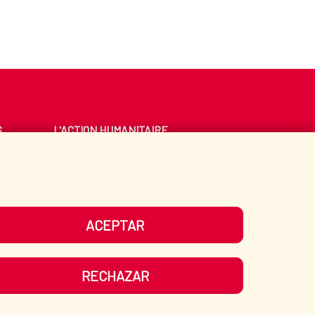
S
L'ACTION HUMANITAIRE
ESPAGNOLE
E
BIBLIOTHÈQUE
ACEPTAR
OS RÉSEAUX SOCIAUX
RECHAZAR