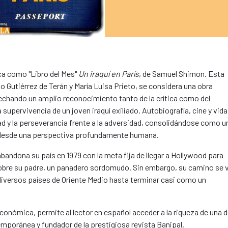
ca como "Libro del Mes"
Un iraquí en París
, de Samuel Shimon. Esta
io Gutiérrez de Terán y María Luisa Prieto, se considera una obra
cosechando un amplio reconocimiento tanto de la crítica como del
 supervivencia de un joven iraquí exiliado. Autobiografía, cine y vida
idad y la perseverancia frente a la adversidad, consolidándose como u
e desde una perspectiva profundamente humana.
 abandona su país en 1979 con la meta fija de llegar a Hollywood para
a sobre su padre, un panadero sordomudo. Sin embargo, su camino se 
diversos países de Oriente Medio hasta terminar casi como un
conómica, permite al lector en español acceder a la riqueza de una 
emporánea y fundador de la prestigiosa revista Banipal.