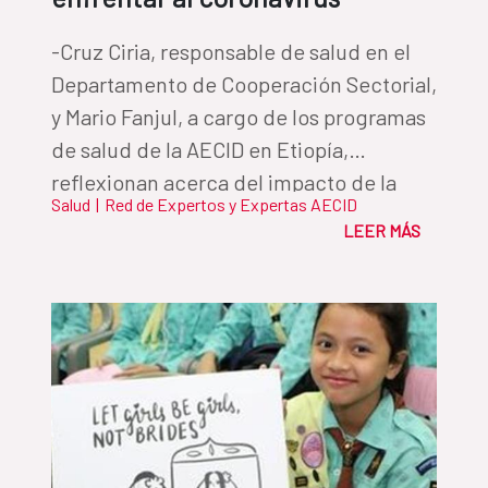
-Cruz Ciria, responsable de salud en el
Departamento de Cooperación Sectorial,
y Mario Fanjul, a cargo de los programas
de salud de la AECID en Etiopía,
reflexionan acerca del impacto de la
Salud
|
Red de Expertos y Expertas AECID
crisis internacional del COVID19 en los
LEER MÁS
sistemas de salud de los países con los
que trabaja la Cooperación Española.