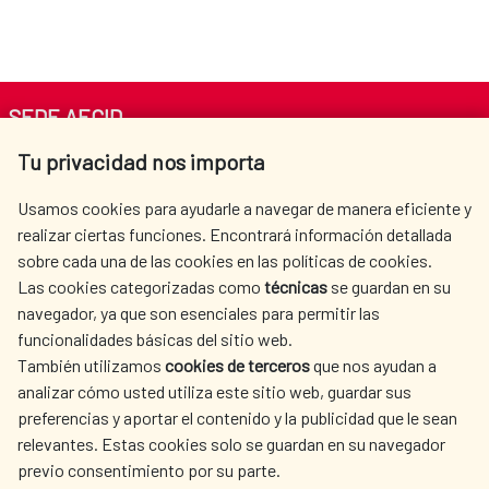
SEDE AECID
Tu privacidad nos importa
Av. Reyes Católicos 4 - 28040 Madrid
Tel. +34 900 20 30 54​​​​​​​
Usamos cookies para ayudarle a navegar de manera eficiente y
centro.informacion@aecid.es
realizar ciertas funciones. Encontrará información detallada
sobre cada una de las cookies en las políticas de cookies.
Las cookies categorizadas como
técnicas
se guardan en su
LA AECID
DÓNDE COOPERAMOS
navegador, ya que son esenciales para permitir las
ACCIÓN HUMANITARIA
SALA DE PRENSA
funcionalidades básicas del sitio web.
CULTURA Y CIENCIA
BIBLIOTECA
También utilizamos
cookies de terceros
que nos ayudan a
analizar cómo usted utiliza este sitio web, guardar sus
preferencias y aportar el contenido y la publicidad que le sean
relevantes. Estas cookies solo se guardan en su navegador
previo consentimiento por su parte.