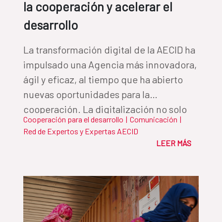
la cooperación y acelerar el
desarrollo
La transformación digital de la AECID ha
impulsado una Agencia más innovadora,
ágil y eficaz, al tiempo que ha abierto
nuevas oportunidades para la
cooperación. La digitalización no solo
Cooperación para el desarrollo
|
Comunicación
|
mejora la eficiencia interna, sino que
Red de Expertos y Expertas AECID
actúa como catalizador para maximizar
LEER MÁS
el impacto del desarrollo en los países
socios, abriendo nuevas vías para
reducir desigualdades y mejorar la vida
de las personas.