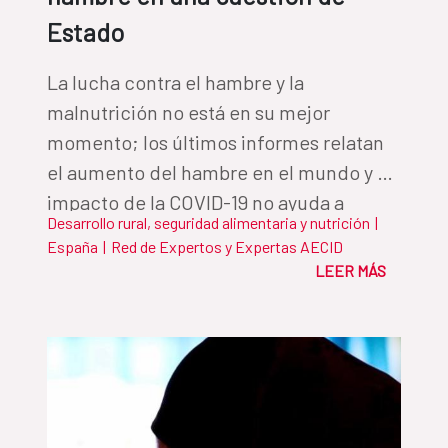
Estado
La lucha contra el hambre y la
malnutrición no está en su mejor
momento; los últimos informes relatan
el aumento del hambre en el mundo y el
impacto de la COVID-19 no ayuda a
Desarrollo rural, seguridad alimentaria y nutrición
|
levantar las cifras. Ana Regina Segura,
España
|
Red de Expertos y Expertas AECID
responsable de Desarrollo Rural,
LEER MÁS
Seguridad Alimentaria y Nutrición de la
AECID, defiende que la alimentación se
convierta, por norma, en una cuestión
de Estado para, de una vez por todas,
avanzar como lo que somos: la primera
generación en la historia que puede