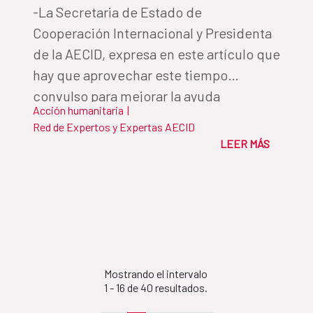
-La Secretaria de Estado de
Cooperación Internacional y Presidenta
de la AECID, expresa en este artículo que
hay que aprovechar este tiempo
convulso para mejorar la ayuda
Acción humanitaria
|
humanitaria, algo que solo será posible
Red de Expertos y Expertas AECID
con el apoyo decidido a la labor de los
LEER MÁS
cooperantes
Mostrando el intervalo
1 - 16 de 40 resultados.