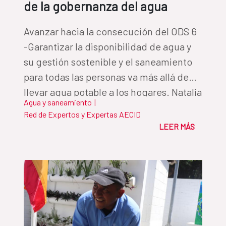
de la gobernanza del agua
Avanzar hacia la consecución del ODS 6
-Garantizar la disponibilidad de agua y
su gestión sostenible y el saneamiento
para todas las personas va más allá de
llevar agua potable a los hogares. Natalia
Agua y saneamiento
|
Gullón, del Fondo de Cooperación para
Red de Expertos y Expertas AECID
el Agua y Saneamiento de la
LEER MÁS
Cooperación Española, defiende en esta
tribuna la necesidad de una buena
gobernanza del agua para alcanzar el
ODS 6.