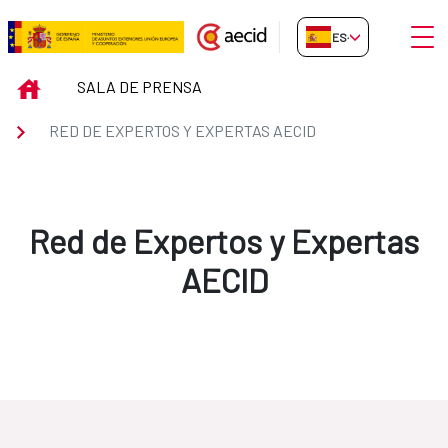
Saltar al contenido principal
Abrir
ES-ES
Red de Expertos y Expertas AEC
INICIO
SALA DE PRENSA
RED DE EXPERTOS Y EXPERTAS AECID
Red de Expertos y Expertas
AECID