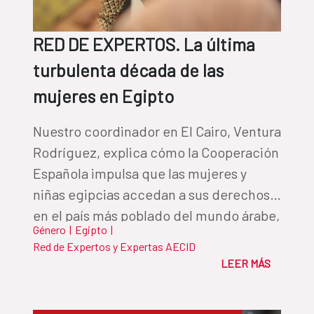
RED DE EXPERTOS. La última
turbulenta década de las
mujeres en Egipto
Nuestro coordinador en El Cairo, Ventura
Rodríguez, explica cómo la Cooperación
Española impulsa que las mujeres y
niñas egipcias accedan a sus derechos
en el país más poblado del mundo árabe,
Género
|
Egipto
|
donde el matrimonio infantil y la
Red de Expertos y Expertas AECID
mutilación genital femenina siguen
LEER MÁS
vigentes.