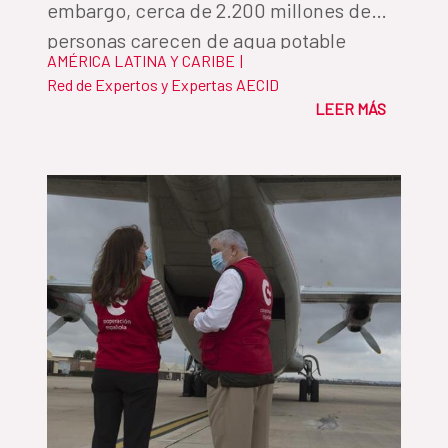
embargo, cerca de 2.200 millones de
personas carecen de agua potable
AMÉRICA LATINA Y CARIBE
|
gestionada de forma segura y 3.500
Red de Expertos y Expertas AECID
millones no disponen de saneamiento
LEER MÁS
adecuado. Por Alejandro Martos, jefe del
Departamento del Fondo de
Cooperación para Agua y Saneamiento
de la AECID