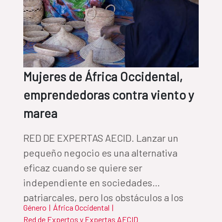
Mujeres de África Occidental,
emprendedoras contra viento y
marea
RED DE EXPERTAS AECID. Lanzar un
pequeño negocio es una alternativa
eficaz cuando se quiere ser
independiente en sociedades
patriarcales, pero los obstáculos a los
Género
|
África Occidental
|
que se enfrentan las pequeñas
Red de Expertos y Expertas AECID