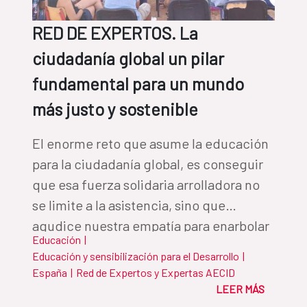
RED DE EXPERTOS. La
ciudadanía global un pilar
fundamental para un mundo
más justo y sostenible
El enorme reto que asume la educación
para la ciudadanía global, es conseguir
que esa fuerza solidaria arrolladora no
se limite a la asistencia, sino que
agudice nuestra empatía para enarbolar
Educación
|
la bandera de la justicia social y
Educación y sensibilización para el Desarrollo
|
contribuir de manera efectiva a una
España
|
Red de Expertos y Expertas AECID
ética global
LEER MÁS