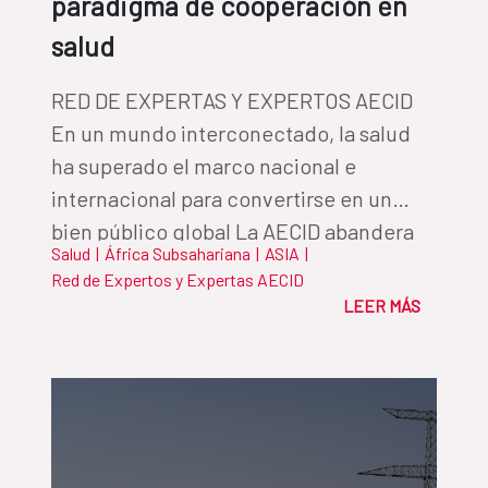
paradigma de cooperación en
salud
RED DE EXPERTAS Y EXPERTOS AECID
En un mundo interconectado, la salud
ha superado el marco nacional e
internacional para convertirse en un
bien público global La AECID abandera
Salud
|
África Subsahariana
|
ASIA
|
este nuevo paradigma, impulsando
Red de Expertos y Expertas AECID
alianzas innovadoras que aseguran la
LEER MÁS
equidad en el camino