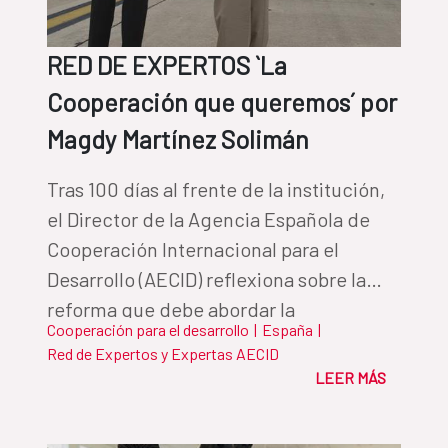
RED DE EXPERTOS `La
Cooperación que queremos´ por
Magdy Martínez Solimán
Tras 100 días al frente de la institución,
el Director de la Agencia Española de
Cooperación Internacional para el
Desarrollo (AECID) reflexiona sobre la
reforma que debe abordar la
Cooperación para el desarrollo
|
España
|
Cooperación Española, y la Agencia
Red de Expertos y Expertas AECID
como su organismo de referencia.
LEER MÁS
Martínez Solimán perfila en este texto
las actuaciones clave que regirán su