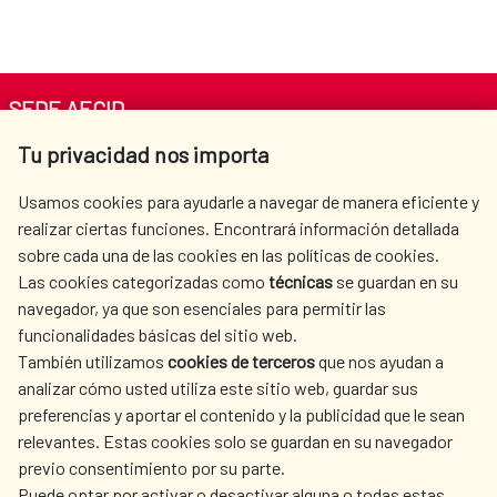
SEDE AECID
Tu privacidad nos importa
Av. Reyes Católicos 4 - 28040 Madrid
Tel. +34 900 20 30 54​​​​​​​
Usamos cookies para ayudarle a navegar de manera eficiente y
centro.informacion@aecid.es
realizar ciertas funciones. Encontrará información detallada
sobre cada una de las cookies en las políticas de cookies.
Las cookies categorizadas como
técnicas
se guardan en su
LA AECID
DÓNDE COOPERAMOS
navegador, ya que son esenciales para permitir las
ACCIÓN HUMANITARIA
SALA DE PRENSA
funcionalidades básicas del sitio web.
CULTURA Y CIENCIA
BIBLIOTECA
También utilizamos
cookies de terceros
que nos ayudan a
analizar cómo usted utiliza este sitio web, guardar sus
preferencias y aportar el contenido y la publicidad que le sean
relevantes. Estas cookies solo se guardan en su navegador
previo consentimiento por su parte.
Puede optar por activar o desactivar alguna o todas estas