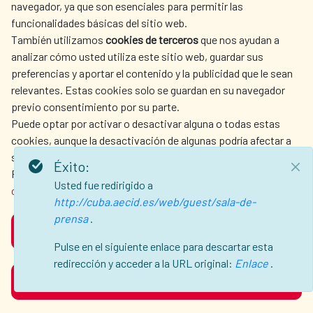
navegador, ya que son esenciales para permitir las
ACCIÓN HUMANITARIA
SALA DE PRENSA
funcionalidades básicas del sitio web.
CULTURA Y CIENCIA
BIBLIOTECA
También utilizamos
cookies de terceros
que nos ayudan a
analizar cómo usted utiliza este sitio web, guardar sus
preferencias y aportar el contenido y la publicidad que le sean
relevantes. Estas cookies solo se guardan en su navegador
previo consentimiento por su parte.
Puede optar por activar o desactivar alguna o todas estas
NUESTRAS REDES SOCIALES
cookies, aunque la desactivación de algunas podría afectar a
su experiencia de navegación.
Éxito:
Para obtener más información, consulte nuestra
política de
Usted fue redirigido a
cookies
.
http://cuba.aecid.es/web/guest/sala-de-
prensa
.
ACEPTAR
AVISO LEGAL
PROTECCIÓN DE DATOS
Pulse en el siguiente enlace para descartar esta
POLÍTICA DE COOKIES
GUÍA DE NAVEGACIÓN
redirección y acceder a la URL original:
Enlace
.
RECHAZAR
ACCESIBILIDAD
MAPA WEB