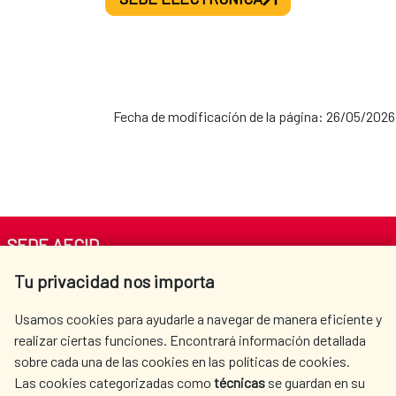
Fecha de modificación de la página: 26/05/2026
SEDE AECID
Tu privacidad nos importa
Av. Reyes Católicos 4 - 28040 Madrid
Tel. +34 900 20 30 54​​​​​​​
Usamos cookies para ayudarle a navegar de manera eficiente y
centro.informacion@aecid.es
realizar ciertas funciones. Encontrará información detallada
sobre cada una de las cookies en las políticas de cookies.
Las cookies categorizadas como
técnicas
se guardan en su
LA AECID
DÓNDE COOPERAMOS