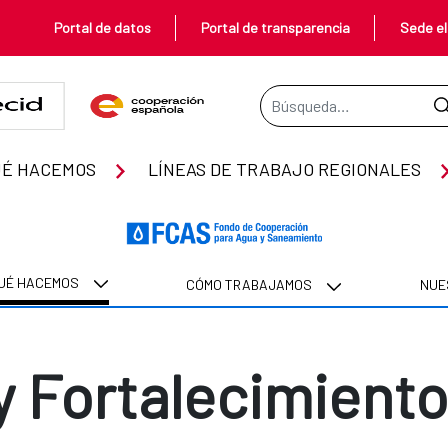
Portal de datos
Portal de transparencia
Sede el
Barra de búsqueda
stitucional
UÉ HACEMOS
LÍNEAS DE TRABAJO REGIONALES
UÉ HACEMOS
CÓMO TRABAJAMOS
NUE
 Fortalecimiento 