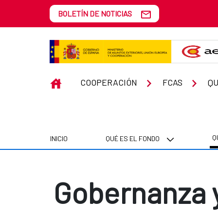
Saltar al contenido principal
BOLETÍN DE NOTICIAS
Gobernanza y Fortalecimiento In
INICIO
COOPERACIÓN
FCAS
Q
Q
INICIO
QUÉ ES EL FONDO
Gobernanza y