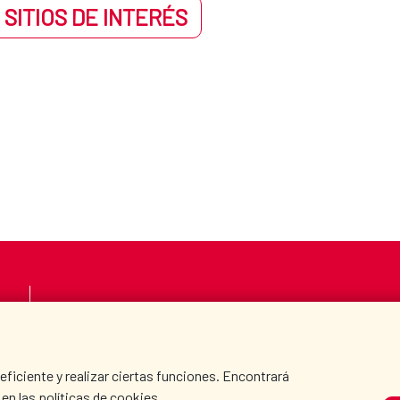
 SITIOS DE INTERÉS
LA AECID
DÓNDE COOPERAMO
SALA DE PRENSA
CULTURA Y CIENCIA
iciente y realizar ciertas funciones. Encontrará
en las políticas de cookies.