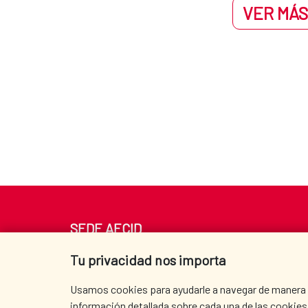
VER MÁS
SEDE AECID
Av. Reyes Católicos 4 - 28040 Madrid
Tu privacidad nos importa
Tel. +34 900 20 30 54​​​​​​​
centro.informacion@aecid.es
Usamos cookies para ayudarle a navegar de manera ef
información detallada sobre cada una de las cookies 