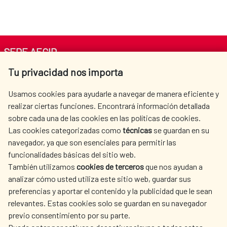
SEDE AECID
Tu privacidad nos importa
Av. Reyes Católicos 4 - 28040 Madrid
Tel. +34 900 20 30 54​​​​​​​
Usamos cookies para ayudarle a navegar de manera eficiente y
centro.informacion@aecid.es
realizar ciertas funciones. Encontrará información detallada
sobre cada una de las cookies en las políticas de cookies.
Las cookies categorizadas como
técnicas
se guardan en su
LA AECID
DÓNDE COOPERAMOS
navegador, ya que son esenciales para permitir las
ACCIÓN HUMANITARIA
SALA DE PRENSA
funcionalidades básicas del sitio web.
CULTURA Y CIENCIA
BIBLIOTECA
También utilizamos
cookies de terceros
que nos ayudan a
analizar cómo usted utiliza este sitio web, guardar sus
preferencias y aportar el contenido y la publicidad que le sean
relevantes. Estas cookies solo se guardan en su navegador
previo consentimiento por su parte.