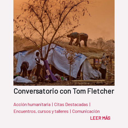
Conversatorio con Tom Fletcher
Acción humanitaria
|
Citas Destacadas
|
Encuentros, cursos y talleres
|
Comunicación
LEER MÁS