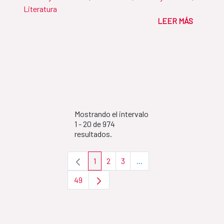
Literatura
LEER MÁS
Mostrando el intervalo
1 - 20 de 974
resultados.
1
2
3
...
Página
Página
Página
Páginas intermedias Use 
49
Página