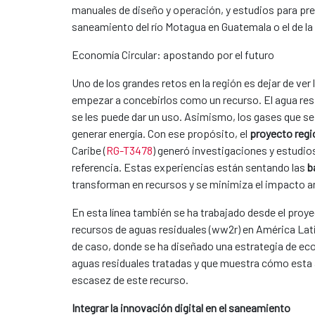
manuales de diseño y operación, y estudios para pr
saneamiento del río Motagua en Guatemala o el de l
Economía Circular: apostando por el futuro
Uno de los grandes retos en la región es dejar de v
empezar a concebirlos como un recurso. El agua residua
se les puede dar un uso. ​Asimismo, ​​los gases que 
generar energía. Con ese propósito, el
proyecto regi
Caribe (
RG-T3478
) generó investigaciones y estudio
referencia. Estas experiencias están sentando las
b
transforman en recursos y se minimiza el impacto a
En esta línea también se ha trabajado desde ​el pro
recursos de aguas residuales (ww2r) en América Lati
de caso, donde se ha diseñado una estrategia de econ
aguas residuales tratadas y que muestra cómo esta al
escasez de este recurso.
Integrar la innovación digital en el saneamiento