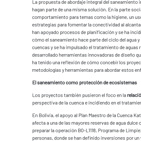
La propuesta de abordaje integral del saneamiento i
hagan parte de una misma solución. En la parte soci
comportamiento para temas como la higiene, un uso c
estrategias para fomentar la conectividad al alcantar
han apoyado procesos de planificación y se ha incid
cómo el saneamiento hace parte del ciclo del agua y
cuencas y se ha impulsado el tratamiento de aguas re
desarrollado herramientas innovadoras de diseño que
ha tenido una reflexión de cómo concebir los proyec
metodologías y herramientas para abordar estos en
El saneamiento como protección de ecosistemas
Los proyectos también pusieron el foco en la
relaci
perspectiva de la cuenca e incidiendo en el tratamie
En Bolivia, el apoyo al Plan Maestro de la Cuenca Kat
afecta a una de las mayores reservas de agua dulce c
preparar la operación BO-L1118, Programa de Limpiez
personas, donde se han definido inversiones por un v