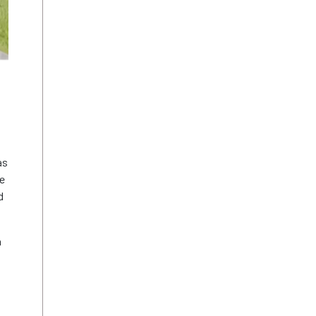
as
ue
d
a