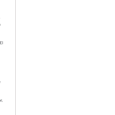
e
a
 El
e
r,