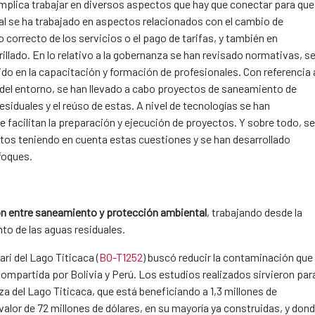
mplica trabajar en diversos aspectos que hay que conectar para que
al se ha trabajado en aspectos relacionados con el cambio de
orrecto de los servicios o el pago de tarifas, y también en
illado. En lo relativo a la gobernanza se han revisado normativas, s
ido en la capacitación y formación de profesionales. Con referencia 
 del entorno, se han llevado a cabo proyectos de saneamiento de
siduales y el reúso de estas. A nivel de tecnologías se han
 facilitan la preparación y ejecución de proyectos. Y sobre todo, se
tos teniendo en cuenta estas cuestiones y se han desarrollado
foques.
ón entre saneamiento y protección ambiental
, trabajando desde la
nto de las aguas residuales.
ari del Lago Titicaca (
BO-T1252
) buscó reducir la contaminación que
ompartida por Bolivia y Perú. Los estudios realizados sirvieron par
a del Lago Titicaca, que está beneficiando a 1,3 millones de
alor de 72 millones de dólares, en su mayoría ya construidas, y don