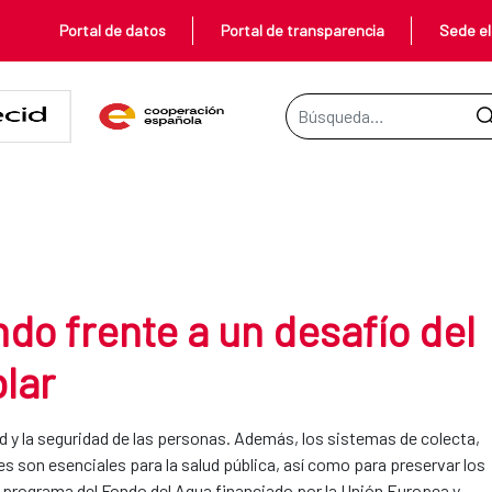
Portal de datos
Portal de transparencia
Sede el
Barra de búsqueda
un desafío del que nadie quiere 
ERE HABLAR
do frente a un desafío del
lar
ad y la seguridad de las personas. Además, los sistemas de colecta,
s son esenciales para la salud pública, así como para preservar los
 programa del Fondo del Agua financiado por la Unión Europea y