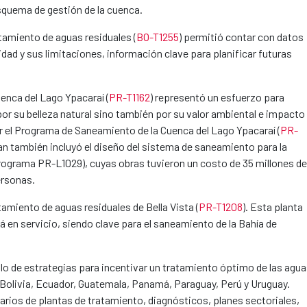
 esquema de gestión de la cuenca.
tamiento de aguas residuales (
BO-T1255
) permitió contar con datos
dad y sus limitaciones, información clave para planificar futuras
uenca del Lago Ypacaraí (
PR-T1162
) representó un esfuerzo para
or su belleza natural sino también por su valor ambiental e impacto
ar el Programa de Saneamiento de la Cuenca del Lago Ypacaraí (
PR-
lan también incluyó el diseño del sistema de saneamiento para la
programa PR-L1029), cuyas obras tuvieron un costo de 35 millones de
ersonas.
amiento de aguas residuales de Bella Vista (
PR-T1208
). Esta planta
á en servicio, siendo clave para el saneamiento de la Bahía de
ollo de estrategias para incentivar un tratamiento óptimo de las agu
 Bolivia, Ecuador, Guatemala, Panamá, Paraguay, Perú y Uruguay.
rios de plantas de tratamiento, diagnósticos, planes sectoriales,