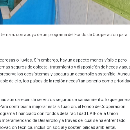
uatemala, con apoyo de un programa del Fondo de Cooperación para
epresas o lluvias. Sin embargo, hay un aspecto menos visible pero
temas seguros de colecta, tratamiento y disposición de heces y agu
n preserva los ecosistemas y asegura un desarrollo sostenible. Aunq
ble de ello, los países de la región necesitan ponerlo como priorida
onas aún carecen de servicios seguros de saneamiento, lo que gener
Para contribuir a mejorar esta situación, el Fondo de Cooperación
grama financiado con fondos de la facilidad LAIF de la Unión
Interamericano de Desarrollo y a través del cual se ha enfrentado
ovación técnica, inclusión social y sostenibilidad ambiental.