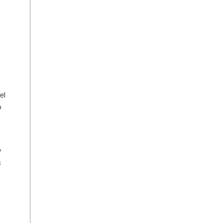
el
o
y
s