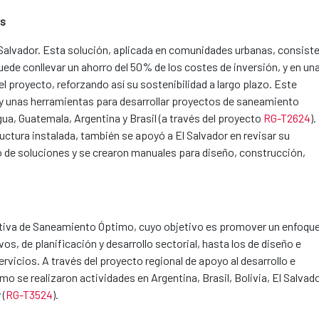
es
 Salvador​. Esta solución, aplicada en comunidades urbanas, consist
uede conllevar un ahorro del 50% de los costes de inversión, y en un
l proyecto, reforzando así su sostenibilidad a largo plazo. Este
 y unas herramientas para desarrollar proyectos de saneamiento
a, Guatemala, Argentina y Brasil (a través del proyecto
RG-T2624
).
ructura instalada, también se apoyó a El Salvador en revisar su
 de soluciones y se crearon manuales para diseño, construcción,
ciativa de Saneamiento Óptimo, cuyo objetivo es promover un enfoqu
s, de planificación y desarrollo sectorial, hasta los de diseño e
rvicios. A través del proyecto regional de apoyo al desarrollo e
se realizaron actividades en Argentina, Brasil, Bolivia, El Salvado
 (
RG-T3524
).