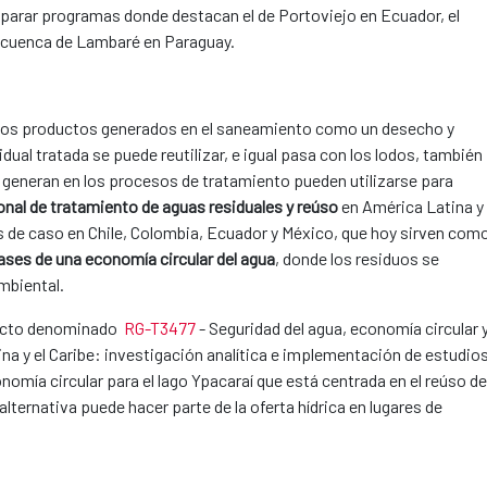
eparar programas donde destacan el de Portoviejo en Ecuador, el
a cuenca de Lambaré en Paraguay.
er los productos generados en el saneamiento como un desecho y
l tratada ​​se puede reutilizar​,​ e igual pasa con los lodos, también
se generan en los procesos de tratamiento pueden utilizarse para
onal de tratamiento de aguas residuales y reúso
en América Latina y 
s de caso en Chile, Colombia, Ecuador y México, que hoy sirven com
ases de una economía circular del agua
, donde los residuos se
mbiental.
yecto denominado ​
RG-
T3477
- Seguridad del agua, economía circular 
na y el Caribe: investigación analítica e implementación de estudio
omía circular para el lago Ypacaraí que está centrada en el reúso de
ternativa puede hacer parte de la oferta hídrica en lugares de