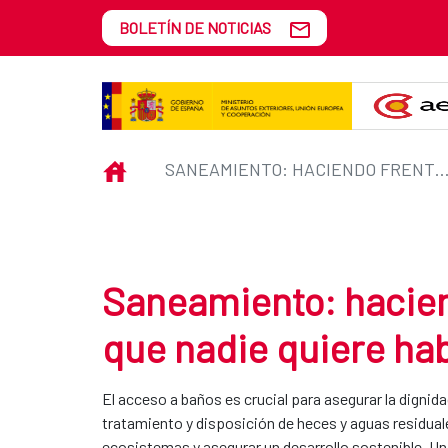
Saltar al contenido principal
BOLETÍN DE NOTICIAS
Saneamiento: haciendo frente a 
INICIO
SANEAMIENTO: HACIENDO FRENTE A UN DESAFÍO DEL QUE NADIE QUI
Saneamiento: hacien
que nadie quiere hab
El acceso a baños es crucial para asegurar la dignid
tratamiento y disposición de heces y aguas residuale
ecosistemas y asegurar un desarrollo sostenible. Un