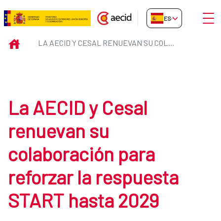
Saltar al contenido principal
Abrir
ES-ES
La AECID y Cesal renuevan su co
INICIO
LA AECID Y CESAL RENUEVAN SU COLABORACIÓN PARA REFORZAR LA RESPUESTA START HASTA 2029
La AECID y Cesal
renuevan su
colaboración para
reforzar la respuesta
START hasta 2029