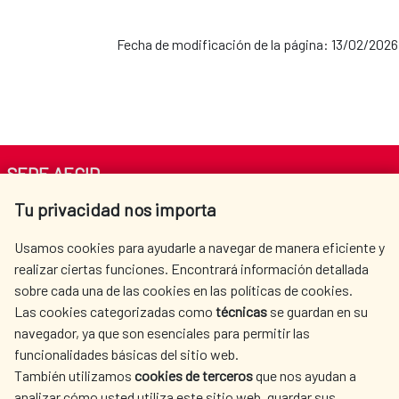
Fecha de modificación de la página: 13/02/2026
SEDE AECID
Tu privacidad nos importa
Av. Reyes Católicos 4 - 28040 Madrid
Tel. +34 900 20 30 54​​​​​​​
Usamos cookies para ayudarle a navegar de manera eficiente y
centro.informacion@aecid.es
realizar ciertas funciones. Encontrará información detallada
sobre cada una de las cookies en las políticas de cookies.
Las cookies categorizadas como
técnicas
se guardan en su
LA AECID
DÓNDE COOPERAMOS
navegador, ya que son esenciales para permitir las
ACCIÓN HUMANITARIA
SALA DE PRENSA
funcionalidades básicas del sitio web.
CULTURA Y CIENCIA
BIBLIOTECA
También utilizamos
cookies de terceros
que nos ayudan a
analizar cómo usted utiliza este sitio web, guardar sus