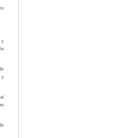
mo
 y
la
de
 y
al
as
de