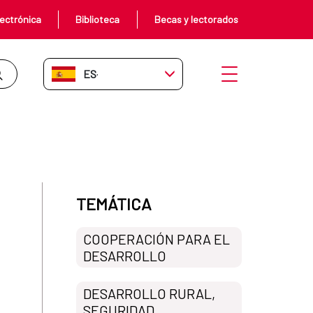
ectrónica
Biblioteca
Becas y lectorados
ES-ES
Abrir menú
en África Occidental
TEMÁTICA
COOPERACIÓN PARA EL
DESARROLLO
DESARROLLO RURAL,
SEGURIDAD