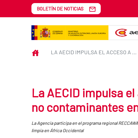
Saltar al contenido principal
BOLETÍN DE NOTICIAS
La AECID impulsa el acceso a co
INICIO
LA AECID IMPULSA EL ACCESO A COCINAS LIMPIAS NO CONTAMINANTES EN ÁFRICA OCCIDENTAL
La AECID impulsa el 
no contaminantes en
La Agencia participa en el programa regional RECCAWA d
limpia en África Occidental