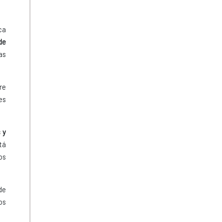
ca
de
as
re
es
 y
tá
os
de
os