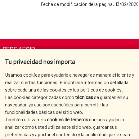
Fecha de modificación de la página: 13/02/2026
SEDE AECID
Tu privacidad nos importa
Av. Reyes Católicos 4 - 28040 Madrid
Tel. +34 900 20 30 54​​​​​​​
Usamos cookies para ayudarle a navegar de manera eficiente y
centro.informacion@aecid.es
realizar ciertas funciones. Encontrará información detallada
sobre cada una de las cookies en las políticas de cookies.
Las cookies categorizadas como
técnicas
se guardan en su
LA AECID
DÓNDE COOPERAMOS
navegador, ya que son esenciales para permitir las
ACCIÓN HUMANITARIA
SALA DE PRENSA
funcionalidades básicas del sitio web.
También utilizamos
cookies de terceros
que nos ayudan a
CULTURA Y CIENCIA
BIBLIOTECA
analizar cómo usted utiliza este sitio web, guardar sus
preferencias y aportar el contenido y la publicidad que le sean