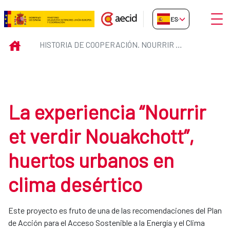
Saltar al contenido principal
Abrir
ES-ES
Historia de Cooperación. Nourrir
INICIO
HISTORIA DE COOPERACIÓN. NOURRIR ET VERDIR NOUAKCHOTT, HUERTOS URBANOS EN CLIMA DESÉRTICO
La experiencia “Nourrir
et verdir Nouakchott”,
huertos urbanos en
clima desértico
Este proyecto es fruto de una de las recomendaciones del Plan
de Acción para el Acceso Sostenible a la Energía y el Clima