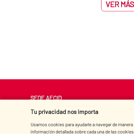
VER MÁS
SEDE AECID
Av. Reyes Católicos 4 - 28040 Madrid
Tu privacidad nos importa
Tel. +34 900 20 30 54​​​​​​​
centro.informacion@aecid.es
Usamos cookies para ayudarle a navegar de manera ef
información detallada sobre cada una de las cookies 