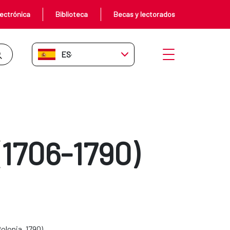
ectrónica
Biblioteca
Becas y lectorados
ES-ES
Abrir menú
(1706-1790)
olonia, 1790).