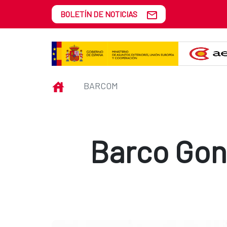
Saltar al contenido principal
BOLETÍN DE NOTICIAS
BarcoM
INICIO
BARCOM
Barco Gonz