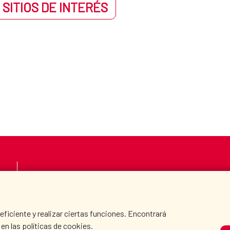
 SITIOS DE INTERÉS
LA AECID
DÓNDE COOPERAMO
SALA DE PRENSA
CULTURA Y CIENCIA
iciente y realizar ciertas funciones. Encontrará
en las políticas de cookies.