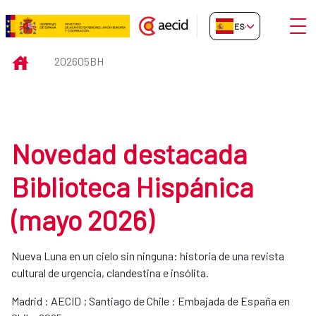
Saltar al contenido principal
Abrir
ES-ES
202605bh
INICIO
202605BH
Novedad destacada
Biblioteca Hispánica
(mayo 2026)
Nueva Luna en un cielo sin ninguna: historia de una revista
cultural de urgencia, clandestina e insólita.
Madrid : AECID ; Santiago de Chile : Embajada de España en