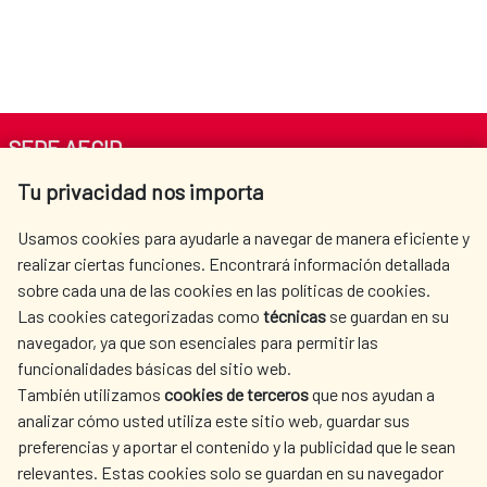
SEDE AECID
Tu privacidad nos importa
Av. Reyes Católicos 4 - 28040 Madrid
Tel. +34 900 20 30 54​​​​​​​
Usamos cookies para ayudarle a navegar de manera eficiente y
centro.informacion@aecid.es
realizar ciertas funciones. Encontrará información detallada
sobre cada una de las cookies en las políticas de cookies.
Las cookies categorizadas como
técnicas
se guardan en su
LA AECID
DÓNDE COOPERAMOS
navegador, ya que son esenciales para permitir las
ACCIÓN HUMANITARIA
SALA DE PRENSA
funcionalidades básicas del sitio web.
CULTURA Y CIENCIA
BIBLIOTECA
También utilizamos
cookies de terceros
que nos ayudan a
analizar cómo usted utiliza este sitio web, guardar sus
preferencias y aportar el contenido y la publicidad que le sean
relevantes. Estas cookies solo se guardan en su navegador