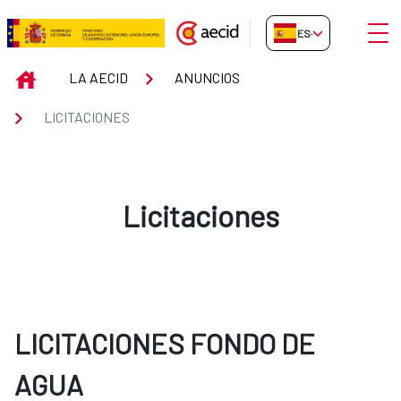
Saltar al contenido principal
Abrir
ES-ES
Licitaciones
INICIO
LA AECID
ANUNCIOS
LICITACIONES
Licitaciones
LICITACIONES FONDO DE
AGUA