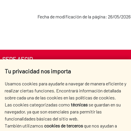
Fecha de modificación de la página: 26/05/2026
SEDE AECID
Tu privacidad nos importa
Av. Reyes Católicos 4 - 28040 Madrid
Tel. +34 900 20 30 54​​​​​​​
Usamos cookies para ayudarle a navegar de manera eficiente y
centro.informacion@aecid.es
realizar ciertas funciones. Encontrará información detallada
sobre cada una de las cookies en las políticas de cookies.
Las cookies categorizadas como
técnicas
se guardan en su
LA AECID
DÓNDE COOPERAMOS
navegador, ya que son esenciales para permitir las
ACCIÓN HUMANITARIA
SALA DE PRENSA
funcionalidades básicas del sitio web.
CULTURA Y CIENCIA
BIBLIOTECA
También utilizamos
cookies de terceros
que nos ayudan a