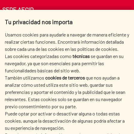
SEDE AECID
Tu privacidad nos importa
Av. Reyes Católicos 4 - 28040 Madrid
Tel. +34 900 20 30 54​​​​​​​
Usamos cookies para ayudarle a navegar de manera eficiente y
centro.informacion@aecid.es
realizar ciertas funciones. Encontrará información detallada
sobre cada una de las cookies en las políticas de cookies.
Las cookies categorizadas como
técnicas
se guardan en su
LA AECID
DÓNDE COOPERAMOS
navegador, ya que son esenciales para permitir las
ACCIÓN HUMANITARIA
SALA DE PRENSA
funcionalidades básicas del sitio web.
CULTURA Y CIENCIA
BIBLIOTECA
También utilizamos
cookies de terceros
que nos ayudan a
analizar cómo usted utiliza este sitio web, guardar sus
preferencias y aportar el contenido y la publicidad que le sean
relevantes. Estas cookies solo se guardan en su navegador
previo consentimiento por su parte.
Puede optar por activar o desactivar alguna o todas estas
NUESTRAS REDES SOCIALES
cookies, aunque la desactivación de algunas podría afectar a
su experiencia de navegación.