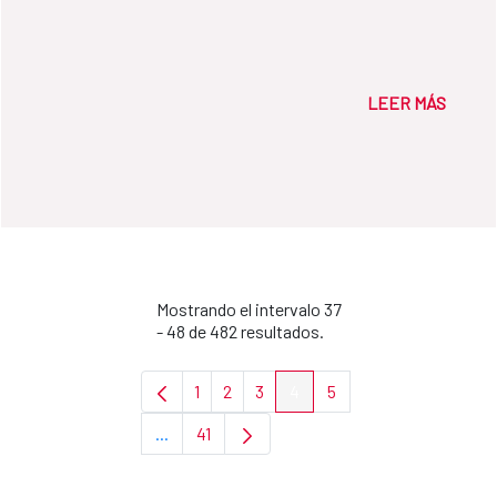
LEER MÁS
Mostrando el intervalo 37
- 48 de 482 resultados.
1
2
3
4
5
Página
Página
Página
Página
Página
...
41
Páginas intermedias Use TAB para desplazar
Página