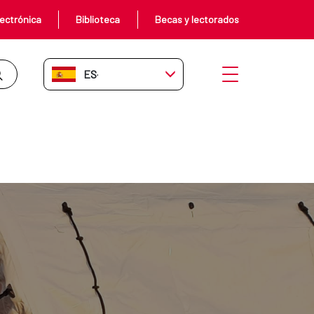
ectrónica
Biblioteca
Becas y lectorados
ES-ES
Abrir menú