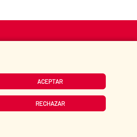
S
ACCIÓN HUMANITARIA
BIBLIOTECA
ACEPTAR
UESTRAS REDES SOCIALES
RECHAZAR
LIDAD
|
MAPA WEB