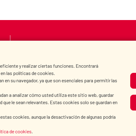
LA AECID
DÓNDE COOPERAMO
SALA DE PRENSA
CULTURA Y CIENCIA
iciente y realizar ciertas funciones. Encontrará
en las políticas de cookies.
an en su navegador, ya que son esenciales para permitir las
N
dan a analizar cómo usted utiliza este sitio web, guardar
dad que le sean relevantes. Estas cookies solo se guardan en
 estas cookies, aunque la desactivación de algunas podría
OLÍTICA DE COOKIES
|
GUÍA DE NAVEGACIÓN
|
ACCESIBI
ítica de cookies
.