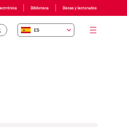
ectrónica
Biblioteca
Becas y lectorados
ES-ES
Abrir menú