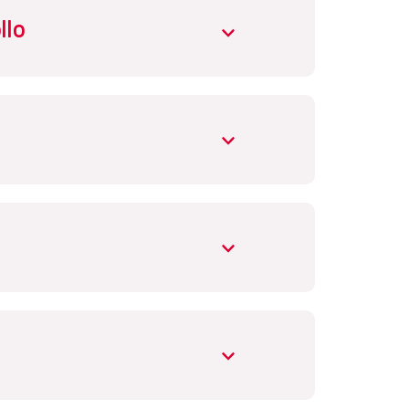
llo
abrir.desplegable
ba el Estatuto de la Agencia Estatal
abrir.desplegable
abrir.desplegable
lobal
.
abrir.desplegable