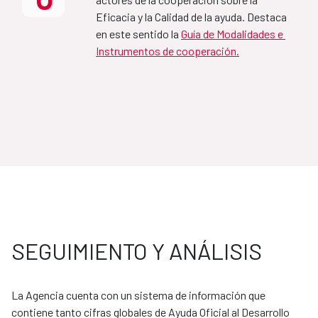
Eficacia y la Calidad de la ayuda. Destaca 
MAP Mozambique-España
en este sentido la 
Guía de Modalidades e 
Instrumentos de cooperación.
2021-2024
MAP Jordania-España
2020-2024
Marco de Asociación para el 
Desarrollo sostenible de 
SEGUIMIENTO Y ANÁLISIS
España-Colombia 
2025-2029
La Agencia cuenta con un sistema de información que 
contiene tanto cifras globales de Ayuda Oficial al Desarrollo 