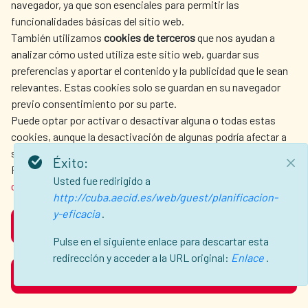
Alianza para el Desarrollo Sostenible entre
navegador, ya que son esenciales para permitir las
ACCIÓN HUMANITARIA
SALA DE PRENSA
España y Egipto 2025-2030
funcionalidades básicas del sitio web.
CULTURA Y CIENCIA
BIBLIOTECA
También utilizamos
cookies de terceros
que nos ayudan a
Alianza para el Desarrollo Sostenible España-
analizar cómo usted utiliza este sitio web, guardar sus
Egipto 2025-2030 (Árabe)
preferencias y aportar el contenido y la publicidad que le sean
Sustainable Development Alliance between
relevantes. Estas cookies solo se guardan en su navegador
Spain - Egypt 2025-2030
previo consentimiento por su parte.
Puede optar por activar o desactivar alguna o todas estas
Alianza para el Desarrollo Sostenible España-
NUESTRAS REDES SOCIALES
cookies, aunque la desactivación de algunas podría afectar a
Panamá 2026–2030
su experiencia de navegación.
Éxito:
Alianza para el Desarrollo de España y
Para obtener más información, consulte nuestra
política de
Usted fue redirigido a
Uruguay 2025-2030
cookies
.
http://cuba.aecid.es/web/guest/planificacion-
y-eficacia
.
ACEPTAR
AVISO LEGAL
PROTECCIÓN DE DATOS
Pulse en el siguiente enlace para descartar esta
POLÍTICA DE COOKIES
GUÍA DE NAVEGACIÓN
redirección y acceder a la URL original:
Enlace
.
RECHAZAR
ACCESIBILIDAD
MAPA WEB