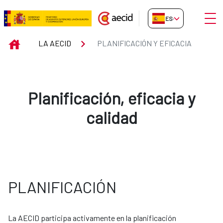
Saltar al contenido principal
Abrir
ES-ES
Planificación y eficacia
INICIO
LA AECID
PLANIFICACIÓN Y EFICACIA
Planificación, eficacia y
calidad
PLANIFICACIÓN
La AECID participa activamente en la planificación 