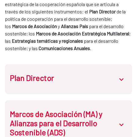
estratégica de la cooperación española que se articula a 
través de los siguientes instrumentos: el 
Plan Director
 de la 
política de cooperación para el desarrollo sostenible; 
los 
Marcos de Asociación 
y 
Alianzas País
 para el desarrollo 
sostenible; los 
Marcos de Asociación Estratégica Multilateral
; 
las 
Estrategias temáticas y regionales
 para el desarrollo 
sostenible; y las 
Comunicaciones Anuales
.
Plan Director
abrir.des
Atendiendo a la 
Ley de Cooperación
, el Plan Director es el 
Marcos de Asociación (MA) y
documento que establece la política de cooperación para 
Alianzas para el Desarrollo
abrir.des
el desarrollo sostenible y la solidaridad global
, a través del 
Sostenible (ADS)
sistema español de cooperación para el desarrollo 