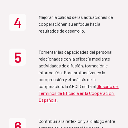
Plan de acción 2025
2027) (FR)
4
Mejorar la calidad de las actuaciones de 
Aprobado por el Consejo Rector de la Agencia, el 16 
MAP Etiopía-España
cooperaciónen su enfoque hacia 
de junio de 2025 y publicado en junio de 2025 
(nueva 
resultados de desarrollo.
publicación en agosto 2025 con corrección de 
2022-2027
erratas)
.
5
Fomentar las capacidades del personal 
Informe Seguimiento Plan
relacionadas con la eficacia mediante 
Country Partnership 
Acción 2025
actividades de difusión, formación e 
Framework Ethiopia-Spain 
información. Para profundizar en la 
2022-2027
comprensión y el análisis de la 
Plan de acción 2026
cooperación, la AECID edita el 
Glosario de 
Términos de Eficacia en la Cooperación 
MAP Bolivia-España
Española
.
Aprobado por el Consejo Rector de la Agencia, el 30 
de junio de 2026 y publicado en junio de 2026
2022-2025
6
Contribuir a la reflexión y al diálogo entre 
actores de la cooperación sobre la 