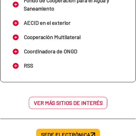
Fondo de Cooperación para el Agua y
Saneamiento
MAP Níger-España
AECID en el exterior
2023-2027
Cooperación Multilateral
Coordinadora de ONGD
Cadre Association Pays de 
Niger - Espagne 2023 – 2027
RSS
MAP El Salvador-España
VER MÁS SITIOS DE INTERÉS
2023-2026
MAP Guatemala-España
SEDE ELECTRÓNICA