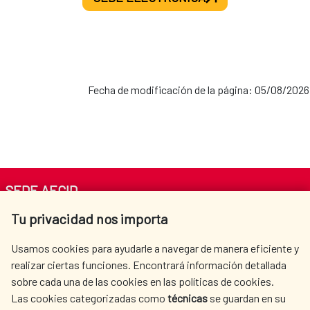
2021-2024
MAP Palestina-España
Fecha de modificación de la página: 05/08/2026
2020-2024
MAP Cuba-España
SEDE AECID
2019-2022
Tu privacidad nos importa
Av. Reyes Católicos 4 - 28040 Madrid
Tel. +34 900 20 30 54​​​​​​​
Usamos cookies para ayudarle a navegar de manera eficiente y
centro.informacion@aecid.es
realizar ciertas funciones. Encontrará información detallada
En la actualidad, se encuentran vigentes las
sobre cada una de las cookies en las políticas de cookies.
siguientes
Alianzas para el Desarrollo Sostenible:
Las cookies categorizadas como
técnicas
se guardan en su
LA AECID
DÓNDE COOPERAMOS