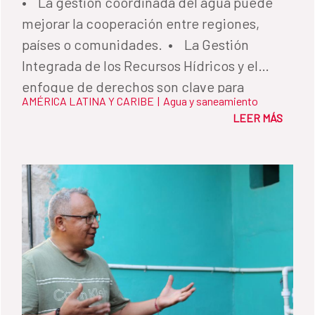
• La gestión coordinada del agua puede
mejorar la cooperación entre regiones,
países o comunidades. • La Gestión
Integrada de los Recursos Hídricos y el
enfoque de derechos son clave para
AMÉRICA LATINA Y CARIBE
|
Agua y saneamiento
promover sociedades más inclusivas,
LEER MÁS
igualitarias y pacíficas.