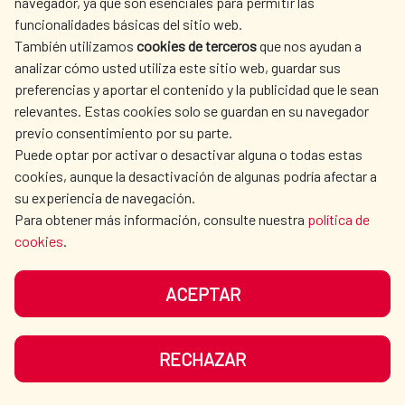
navegador, ya que son esenciales para permitir las
contaminación y potenciar la regeneración
funcionalidades básicas del sitio web.
de los cuerpos de agua.
También utilizamos
cookies de terceros
que nos ayudan a
AMÉRICA LATINA Y CARIBE
|
Agua y saneamiento
analizar cómo usted utiliza este sitio web, guardar sus
LEER MÁS
preferencias y aportar el contenido y la publicidad que le sean
relevantes. Estas cookies solo se guardan en su navegador
previo consentimiento por su parte.
Puede optar por activar o desactivar alguna o todas estas
cookies, aunque la desactivación de algunas podría afectar a
su experiencia de navegación.
Para obtener más información, consulte nuestra
política de
cookies
.
ACEPTAR
RECHAZAR