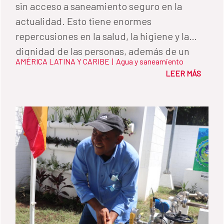
sin acceso a saneamiento seguro en la
actualidad. Esto tiene enormes
repercusiones en la salud, la higiene y la
dignidad de las personas, además de un
AMÉRICA LATINA Y CARIBE
|
Agua y saneamiento
negativo impacto en el medio ambiente.
LEER MÁS