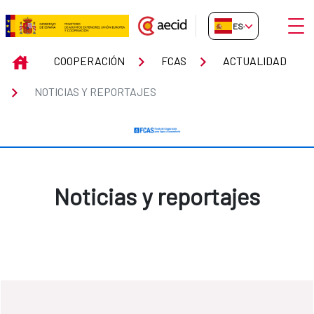
Saltar al contenido principal
Abrir
ES-ES
Noticias y reportajes
INICIO
COOPERACIÓN
FCAS
ACTUALIDAD
NOTICIAS Y REPORTAJES
Noticias y reportajes