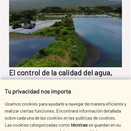
El control de la calidad del agua,
una pieza clave en la gestión
Tu privacidad nos importa
sostenible de los recursos hídricos
Usamos cookies para ayudarle a navegar de manera eficiente y
Conseguir que el agua siga siendo un bien
realizar ciertas funciones. Encontrará información detallada
accesible depende de los esfuerzos por
sobre cada una de las cookies en las políticas de cookies.
Las cookies categorizadas como
técnicas
se guardan en su
hacer un uso adecuado, reducir la