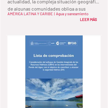
actualidad, la compleja situación geográfica
de algunas comunidades obliga a sus
AMÉRICA LATINA Y CARIBE
|
Agua y saneamiento
habitantes a desplazarse a pueblos vecinos
LEER MÁS
para comprar agua.