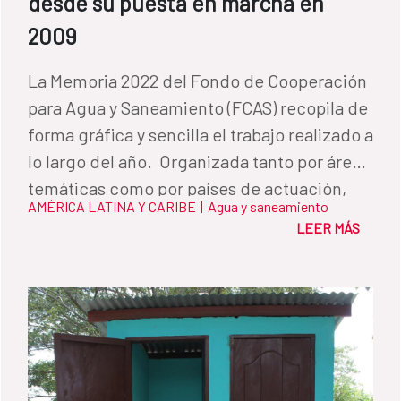
desde su puesta en marcha en
2009
La Memoria 2022 del Fondo de Cooperación
para Agua y Saneamiento (FCAS) recopila de
forma gráfica y sencilla el trabajo realizado a
lo largo del año. Organizada tanto por áreas
temáticas como por países de actuación,
AMÉRICA LATINA Y CARIBE
|
Agua y saneamiento
permite conocer de primera mano cómo
LEER MÁS
impactan los diferentes programas en la
vida de las personas y sus comunidades.