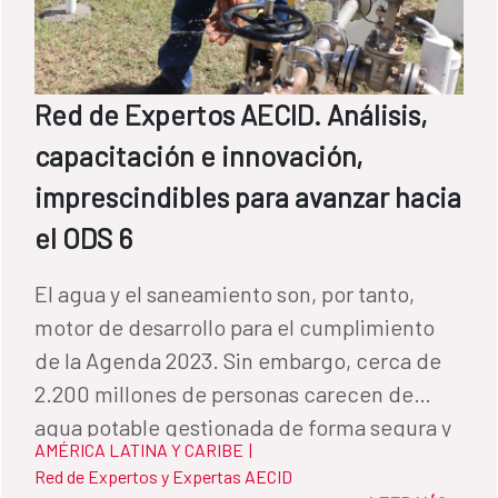
Red de Expertos AECID. Análisis,
capacitación e innovación,
imprescindibles para avanzar hacia
el ODS 6
El agua y el saneamiento son, por tanto,
motor de desarrollo para el cumplimiento
de la Agenda 2023. Sin embargo, cerca de
2.200 millones de personas carecen de
agua potable gestionada de forma segura y
AMÉRICA LATINA Y CARIBE
|
3.500 millones no disponen de saneamiento
Red de Expertos y Expertas AECID
adecuado. Por Alejandro Martos, jefe del