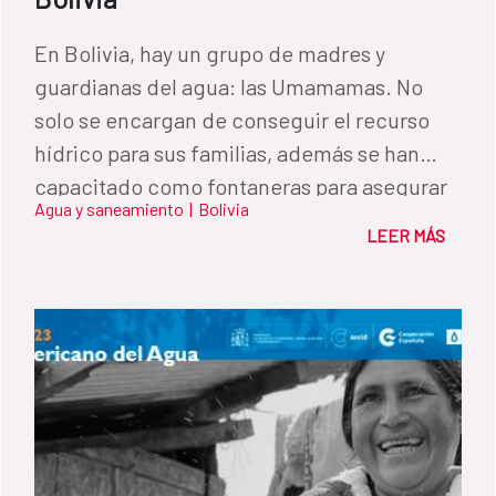
En Bolivia, hay un grupo de madres y
guardianas del agua: las Umamamas. No
solo se encargan de conseguir el recurso
hídrico para sus familias, además se han
capacitado como fontaneras para asegurar
Agua y saneamiento
|
Bolivia
su distribución y generar redes de apoyo.
LEER MÁS