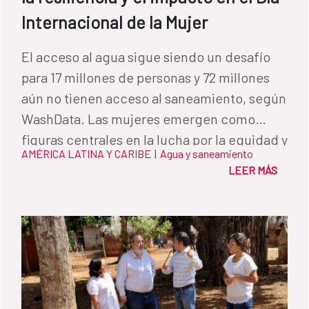
Internacional de la Mujer
El acceso al agua sigue siendo un desafío
para 17 millones de personas y 72 millones
aún no tienen acceso al saneamiento, según
WashData. Las mujeres emergen como
figuras centrales en la lucha por la equidad y
AMÉRICA LATINA Y CARIBE
|
Agua y saneamiento
el desarrollo sostenible de este sector en
LEER MÁS
América Latina y el Caribe.