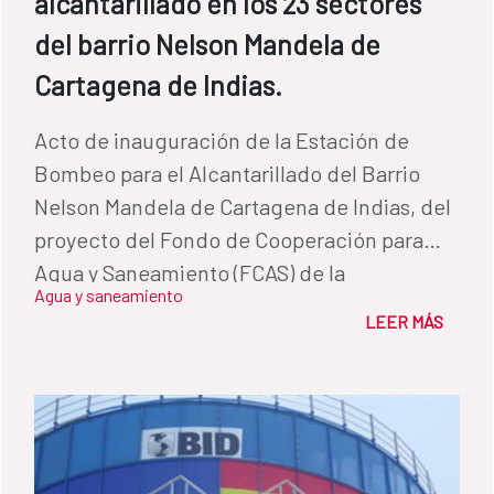
alcantarillado en los 23 sectores
del barrio Nelson Mandela de
Cartagena de Indias.
Acto de inauguración de la Estación de
Bombeo para el Alcantarillado del Barrio
Nelson Mandela de Cartagena de Indias, del
proyecto del Fondo de Cooperación para
Agua y Saneamiento (FCAS) de la
Agua y saneamiento
Cooperación Española en Colombia, que
LEER MÁS
mejorará la calidad de vida de cerca de
39.000 habitantes del sector.