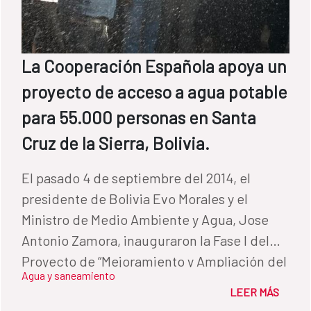
preparación de una cartera de proyectos
para beneficiar a otras 17 ciudades.
La Cooperación Española apoya un
proyecto de acceso a agua potable
para 55.000 personas en Santa
Cruz de la Sierra, Bolivia.
El pasado 4 de septiembre del 2014, el
presidente de Bolivia Evo Morales y el
Ministro de Medio Ambiente y Agua, Jose
Antonio Zamora, inauguraron la Fase I del
Proyecto de “Mejoramiento y Ampliación del
Agua y saneamiento
Sistema de Agua Potable y del Sistema de
LEER MÁS
Alcantarillado Sanitario” que permite el