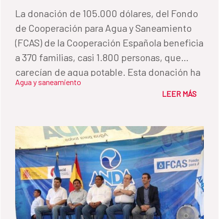
La donación de 105.000 dólares, del Fondo
de Cooperación para Agua y Saneamiento
(FCAS) de la Cooperación Española beneficia
a 370 familias, casi 1.800 personas, que
carecían de agua potable. Esta donación ha
Agua y saneamiento
sido canalizada a través de Amigos de la
LEER MÁS
Tierra, Fundación Líder, la Alcaldía de El
Viejo, y el aporte de trabajo de los
comunitarios.