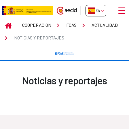
Saltar al contenido principal
Abrir
ES-ES
Noticias y reportajes
INICIO
COOPERACIÓN
FCAS
ACTUALIDAD
NOTICIAS Y REPORTAJES
Noticias y reportajes