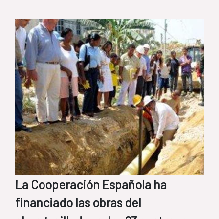
acceso al agua potable a 55.000 habitantes
de la ciudadela Andrés Ibáñez del Plan
3000, del Municipio y Departamento de
Santa Cruz de la Sierra, con el programa del
Fondo Español de Cooperación para Agua y
Saneamiento en América Latina y el Caribe
gestionado con la colaboración del BID.
La Cooperación Española ha
financiado las obras del