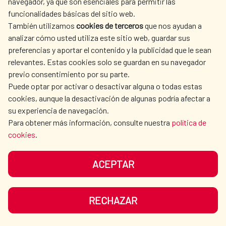
navegador, ya que son esenciales para permitir las
funcionalidades básicas del sitio web.
También utilizamos
cookies de terceros
que nos ayudan a
analizar cómo usted utiliza este sitio web, guardar sus
preferencias y aportar el contenido y la publicidad que le sean
relevantes. Estas cookies solo se guardan en su navegador
previo consentimiento por su parte.
Más de 200 habitantes del cantón
Puede optar por activar o desactivar alguna o todas estas
cookies, aunque la desactivación de algunas podría afectar a
Olmedo (Ecuador) asistieron a la
su experiencia de navegación.
inauguración de los sistemas de
Para obtener más información, consulte nuestra
política de
cookies
.
agua potable y alcantarillado
cofinanciados por la Cooperación
ACEPTAR
Española
RECHAZAR
El Embajador de España en Ecuador, Victor
Fagilde González, inauguró el pasado 5 de