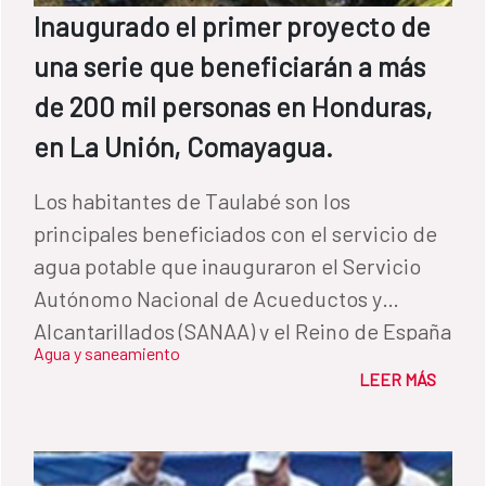
Inaugurado el primer proyecto de
una serie que beneficiarán a más
de 200 mil personas en Honduras,
en La Unión, Comayagua.
Los habitantes de Taulabé son los
principales beneficiados con el servicio de
agua potable que inauguraron el Servicio
Autónomo Nacional de Acueductos y
Alcantarillados (SANAA) y el Reino de España
Agua y saneamiento
a través del Fondo de Cooperación para
LEER MÁS
Agua y Saneamiento (FCAS), con un costo de
1.3 millones de lempiras, y que ha dado
acceso al servicio a 900 habitantes en la