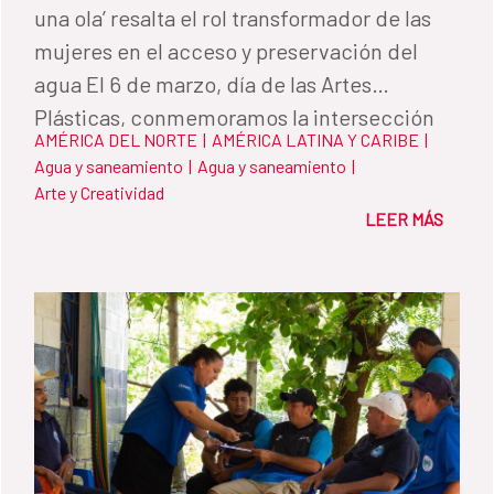
una ola’ resalta el rol transformador de las
mujeres en el acceso y preservación del
agua El 6 de marzo, día de las Artes
Plásticas, conmemoramos la intersección
AMÉRICA DEL NORTE
|
AMÉRICA LATINA Y CARIBE
|
entre arte, liderazgo femenino y
Agua y saneamiento
|
Agua y saneamiento
|
sostenibilidad histórica
Arte y Creatividad
LEER MÁS