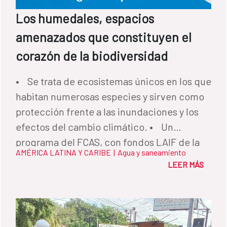
Los humedales, espacios
amenazados que constituyen el
corazón de la biodiversidad
• Se trata de ecosistemas únicos en los que
habitan numerosas especies y sirven como
protección frente a las inundaciones y los
efectos del cambio climático. • Un
programa del FCAS, con fondos LAIF de la
AMÉRICA LATINA Y CARIBE
|
Agua y saneamiento
Unión Europea, ha trabajado para mejorar la
LEER MÁS
gestión hídrica en el Pantanal, el humedal
más grande del mundo.