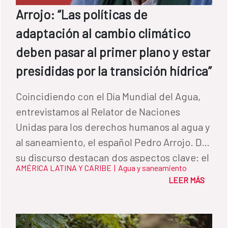
agua, mantenimiento de los sistemas y
Arrojo: “Las políticas de
gestión de residuos sólidos. También se
adaptación al cambio climático
promovió la participación de las
comunidades en la administración de los
deben pasar al primer plano y estar
servicios. “Ahora tenemos agua en nuestras
presididas por la transición hídrica”
casas. Todo es más fácil para nosotros y la
higiene de nuestra casa ya no es igual que
Coincidiendo con el Día Mundial del Agua,
antes”, dice Morelia. “Todo ha mejorado,
entrevistamos al Relator de Naciones
tenemos agua de buena calidad y mis hijos
Unidas para los derechos humanos al agua y
ya no se enferman”, agrega Sobeida. “El
al saneamiento, el español Pedro Arrojo. De
agua es vida. El agua es fuerza. El agua es
su discurso destacan dos aspectos clave: el
AMÉRICA LATINA Y CARIBE
|
Agua y saneamiento
cosecha. El agua es desarrollo. El agua es
agua ha de ser entendido como un bien
LEER MÁS
higiene. El agua es muy importante para
común y la transición hídrica es el eje sobre
todos. Nuestra agua es nuestra vida”,
el cual deben pivotar las políticas de
destacan los beneficiarios de Guatemala.
adaptación al cambio climático.