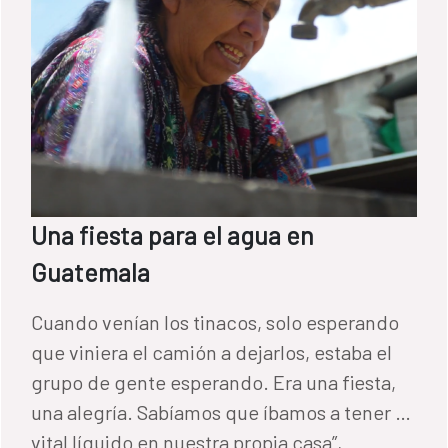
gobiernos municipales implicados. Esta
coincidencia territorial y temática facilita el
aprendizaje cruzado entre programas, algo
que el FCAS impulsa como parte de su
estrategia de fortalecimiento institucional,
ya que puede contribuir de forma
significativa a la sostenibilidad y al impacto
de las intervenciones. El encuentro
Una fiesta para el agua en
también permitió visitar algunas de las
Guatemala
infraestructuras construidads en Portoviejo,
como esta potabilizadora situada en la
Cuando venían los tinacos, solo esperando
Comunidad El Gramal.
que viniera el camión a dejarlos, estaba el
grupo de gente esperando. Era una fiesta,
una alegría. Sabíamos que íbamos a tener el
vital líquido en nuestra propia casa”,