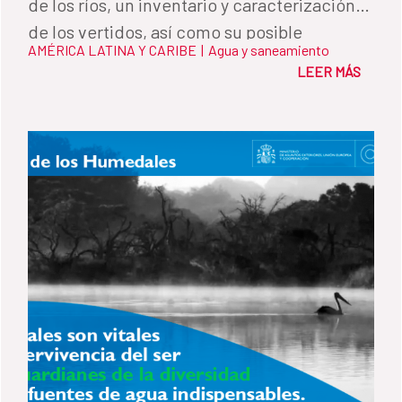
de los ríos, un inventario y caracterización
de los vertidos, así como su posible
AMÉRICA LATINA Y CARIBE
|
Agua y saneamiento
tratamiento, y restauración de los cauces.
LEER MÁS
Una iniciativa impulsada por la Agencia
Española de Cooperación Internacional para
el Desarrollo a través del Fondo de
Cooperación para Agua y Saneamiento, la
Autoridad Salvadoreña del Agua y el
Ministerio de Medio Ambiente y Recursos
Naturales.