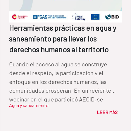
reconocido por los actores como una buena
práctica, con el fin de incorporarlo al nuevo
programa. LECCIONES APRENDIDAS Entre
Herramientas prácticas en agua y
las lecciones aprendidas que más se
saneamiento para llevar los
destacaron durante la jornada cabe
mencionar tres: a) la importancia de alinear
derechos humanos al territorio
el programa con las políticas públicas
Cuando el acceso al agua se construye
municipales; b) la necesidad de trabajar de
desde el respeto, la participación y el
forma coordinada entre el área social y el
enfoque en los derechos humanos, las
área técnica del programa y c) la relevancia
comunidades prosperan. En un reciente
de cuidar y fomentar desde el inicio la
webinar en el que participó AECID, se
participación social de la población. En este
Agua y saneamiento
compartieron herramientas prácticas y
sentido, los participantes señalaron como
LEER MÁS
aprendizajes clave para transformar la
una de las claves el facilitar a las mujeres
gestión del agua y el saneamiento desde
herramientas que les permitan participar