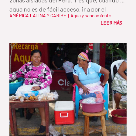
agua no es de fácil acceso, ir a por el
AMÉRICA LATINA Y CARIBE
|
Agua y saneamiento
recurso y almacenarla es una de las
LEER MÁS
principales tareas de la comunidad.