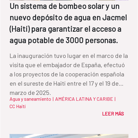
Un sistema de bombeo solar y un
a conseguir un galoncito de agua para el
nuevo depósito de agua en Jacmel
consumo del día, porque si íbamos tarde ya
no había”, explica Blanca Estela López,
(Haití) para garantizar el acceso a
beneficiaria del proyecto. La búsqueda por
agua potable de 3000 personas.
el agua marcó las vidas de todas y todos en
la comunidad. Mujeres como Morelia Tos
La inauguración tuvo lugar en el marco de la
recuerdan que, desde niña, una de sus
visita que el embajador de España, efectuó
principales tareas era conseguir agua para
a los proyectos de la cooperación española
su familia. Caminaban largos trechos hasta
en el sureste de Haití entre el 17 y el 19 de
los barrancos para encontrarla. Y cuando
marzo de 2025.
Agua y saneamiento
|
AMÉRICA LATINA Y CARIBE
|
lavaban era aún más complejo, ya que
CC Haití
debían cargar todo hacia las montañas para
LEER MÁS
realizar allí esta tarea, explica Irma Pecher.
Estas condiciones también tienen
consecuencias en la educación: en el