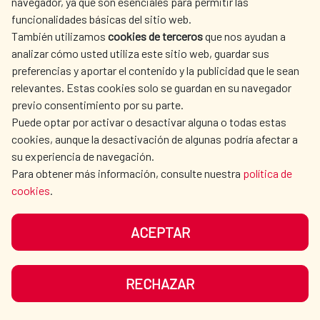
navegador, ya que son esenciales para permitir las
por el Banco de Desarrollo del Ecuador.
impulsando el agua y el
funcionalidades básicas del sitio web.
Como parte del lanzamiento, que se celebró
También utilizamos
cookies de terceros
que nos ayudan a
saneamiento en las zonas rurales
en la ciudad de Quito, tuvo lugar la firma del
analizar cómo usted utiliza este sitio web, guardar sus
con tres nuevos programas por
preferencias y aportar el contenido y la publicidad que le sean
Convenio de Cooperación Interinstitucional
relevantes. Estas cookies solo se guardan en su navegador
valor de 4,6 millones de euros
entre el MAATE y el BDE, representados por
previo consentimiento por su parte.
la viceministra del Agua Maria Luisa Cruz, el
Puede optar por activar o desactivar alguna o todas estas
El Consejo de Ministros aprueba tres
subgerente general de Negocios del BDE,
cookies, aunque la desactivación de algunas podría afectar a
iniciativas del Fondo de Cooperación para
su experiencia de navegación.
Omar Alvarado. En el acto estuvieron
Agua y Saneamiento (FCAS) en Guatemala y
Para obtener más información, consulte nuestra
política de
presentes también Elena Palomar,
cookies
.
Ecuador.
coordinadora general de la Cooperación
Española en Ecuador; Emma Orejudo, jefa
ACEPTAR
AMÉRICA LATINA Y CARIBE
|
Agua y saneamiento
|
del Departamento del Fondo de
Salud
|
Guatemala
|
Ecuador
|
Cooperación al Desarrollo
LEER MÁS
Cooperación para Agua y Saneamiento; el
RECHAZAR
Delegado de la Cancillería ecuatoriana,
Francisco Salgado; y los representantes de