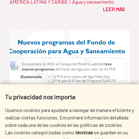
AMÉRICA LATINA Y CARIBE
|
Agua y saneamiento
(PROCODAS / ECU-053-B), una iniciativa que
LEER MÁS
tiene como objetivo impulsar el desarrollo
sostenible y mejorar la calidad de vida de las
poblaciones más vulnerables en las
Provincias de Manabí y Esmeraldas y que
beneficiará a más de 12.000 personas de
manera directa. El programa, que se
ejecutará por parte del Banco de Desarrollo
del Ecuador B.P. (BDE B.P.) y el Ministerio
del Ambiente, Agua y Transición Ecológica
Tu privacidad nos importa
(MAATE), se ha financiado con una donación
de más de diez millones de euros del Fondo
Usamos cookies para ayudarle a navegar de manera eficiente y
de Cooperación para Agua y Saneamiento
realizar ciertas funciones. Encontrará información detallada
de la AECID y cuenta con una financiación
sobre cada una de las cookies en las políticas de cookies.
Las cookies categorizadas como
técnicas
se guardan en su
La Cooperación Española sigue
local de 2,5 millones de euros, aportados