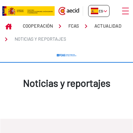
Saltar al contenido principal
Abrir
ES-ES
Noticias y reportajes
INICIO
COOPERACIÓN
FCAS
ACTUALIDAD
NOTICIAS Y REPORTAJES
Noticias y reportajes