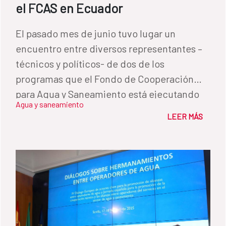
el FCAS en Ecuador
El pasado mes de junio tuvo lugar un
encuentro entre diversos representantes –
técnicos y políticos- de dos de los
programas que el Fondo de Cooperación
para Agua y Saneamiento está ejecutando
Agua y saneamiento
en Ecuador. La iniciativa, surgida a petición
LEER MÁS
de las propias entidades locales, tenía como
objetivo conocer las buenas prácticas
llevadas a cabo por uno de los programas –el
que desde 2020 se está realizando en el
cantón de Portoviejo, con el objetivo de
replicarlas en una iniciativa más reciente: el
Programa de Cooperación para el fomento